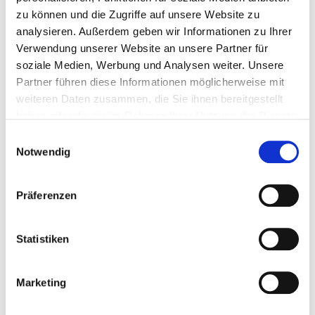
zu können und die Zugriffe auf unsere Website zu
analysieren. Außerdem geben wir Informationen zu Ihrer
Verwendung unserer Website an unsere Partner für
Neue Bergstraße 6
soziale Medien, Werbung und Analysen weiter. Unsere
13585 Berlin
Partner führen diese Informationen möglicherweise mit
weiteren Daten zusammen, die Sie ihnen bereitgestellt
Tel.:
030-130-10
haben oder die sie im Rahmen Ihrer Nutzung der Dienste
Mail:
ed.setnaviv@ofni
gesammelt haben.
Einwilligungsauswahl
Anfahrt
Notwendig
https://www.vivantes.de/
Präferenzen
Weitere Standorte
Basis-Infos
Statistiken
Anzahl Betten: 710
Anzahl der Fachabteilungen: 12
Marketing
Vollstationäre Fallzahl: 19.210