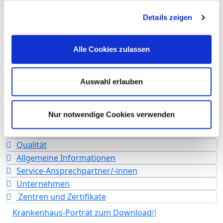
Teilstationäre Fallzahl: 2.026
Ambulante Fallzahl: 34.245
Details zeigen
Krankenhausträger: Vivantes - Netzwerk für
Gesundheit GmbH (Eigentümer: Land Berlin)
Alle Cookies zulassen
Art des Trägers: öffentlich
Akademisches Lehrkrankenhaus
Auswahl erlauben
Charité - Universitätsmedizin Berlin
Nur notwendige Cookies verwenden
Fachabteilungen
Leistungen & Service
Qualität
Allgemeine Informationen
Service-Ansprechpartner/-innen
Unternehmen
Zentren und Zertifikate
Krankenhaus-Porträt zum Download