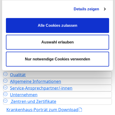
Teilstationäre Fallzahl: 2.026
Ambulante Fallzahl: 34.245
Details zeigen
Krankenhausträger: Vivantes - Netzwerk für
Gesundheit GmbH (Eigentümer: Land Berlin)
Alle Cookies zulassen
Art des Trägers: öffentlich
Akademisches Lehrkrankenhaus
Auswahl erlauben
Charité - Universitätsmedizin Berlin
Nur notwendige Cookies verwenden
Fachabteilungen
Leistungen & Service
Qualität
Allgemeine Informationen
Service-Ansprechpartner/-innen
Unternehmen
Zentren und Zertifikate
Krankenhaus-Porträt zum Download