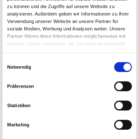
zu können und die Zugriffe auf unsere Website zu
analysieren. Außerdem geben wir Informationen zu Ihrer
Verwendung unserer Website an unsere Partner für
Neue Bergstraße 6
soziale Medien, Werbung und Analysen weiter. Unsere
13585 Berlin
Partner führen diese Informationen möglicherweise mit
weiteren Daten zusammen, die Sie ihnen bereitgestellt
Tel.:
030-130-10
haben oder die sie im Rahmen Ihrer Nutzung der Dienste
Mail:
ed.setnaviv@ofni
gesammelt haben.
Einwilligungsauswahl
Anfahrt
Notwendig
https://www.vivantes.de/
Präferenzen
Weitere Standorte
Basis-Infos
Statistiken
Anzahl Betten: 710
Anzahl der Fachabteilungen: 12
Marketing
Vollstationäre Fallzahl: 19.210