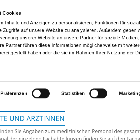
t Cookies
 Inhalte und Anzeigen zu personalisieren, Funktionen für sozia
SUCHEN
TIPPS & HILFE
DAS DKV
S
e Zugriffe auf unsere Website zu analysieren. Außerdem geben w
rwendung unserer Website an unsere Partner für soziale Medien
re Partner führen diese Informationen möglicherweise mit weite
ereitgestellt haben oder die sie im Rahmen Ihrer Nutzung der D
SCHÖN KLINIK BERCHTESGADENER LA
Präferenzen
Statistiken
Marketin
TE UND ÄRZTINNEN
finden Sie Angaben zum medizinischen Personal des gesa
nal der einzelnen Fachabteilungen finden Sie auf den Facha