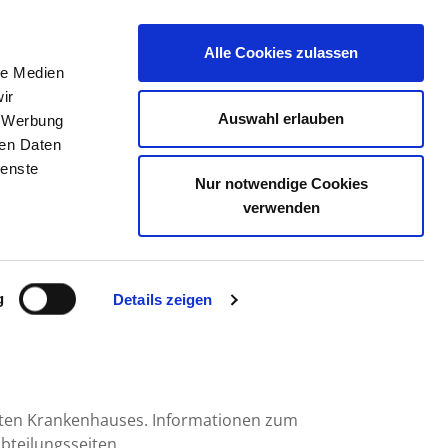
Alle Cookies zulassen
le Medien
TELLENBÖRSE
KONTAKT
IHRE MEINUNG
ir
Auswahl erlauben
, Werbung
ren Daten
ienste
Nur notwendige Cookies
ND SE & CO. KG -AKUT
verwenden
g
Details zeigen
mten Krankenhauses. Informationen zum
bteilungsseiten.