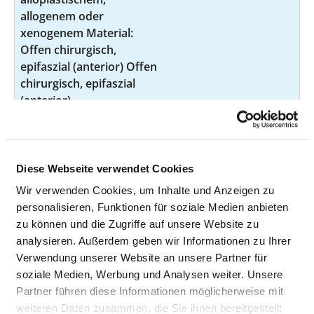
allogenem oder
xenogenem Material:
Offen chirurgisch,
epifaszial (anterior) Offen
chirurgisch, epifaszial
(anterior)
Diagnostische
k.A.
1-694
Laparoskopie
(Peritoneoskopie)
Diese Webseite verwendet Cookies
Andere Operationen an
k.A.
5-399.6
Wir verwenden Cookies, um Inhalte und Anzeigen zu
Blutgefäßen: Revision
personalisieren, Funktionen für soziale Medien anbieten
von venösen
zu können und die Zugriffe auf unsere Website zu
Katheterverweilsystemen
analysieren. Außerdem geben wir Informationen zu Ihrer
(z.B. zur Chemotherapie
Verwendung unserer Website an unsere Partner für
oder zur
soziale Medien, Werbung und Analysen weiter. Unsere
Schmerztherapie)
Partner führen diese Informationen möglicherweise mit
weiteren Daten zusammen, die Sie ihnen bereitgestellt