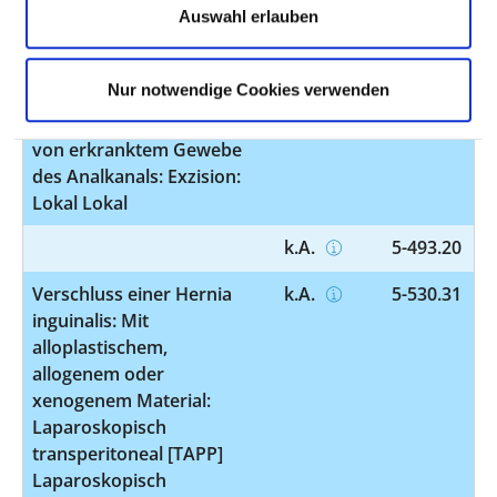
Auswahl erlauben
Operative Behandlung
k.A.
5-491.15
von Analfisteln: Exzision:
Submukös Submukös
Nur notwendige Cookies verwenden
Exzision und Destruktion
k.A.
5-492.00
von erkranktem Gewebe
des Analkanals: Exzision:
Lokal Lokal
k.A.
5-493.20
Verschluss einer Hernia
k.A.
5-530.31
inguinalis: Mit
alloplastischem,
allogenem oder
xenogenem Material:
Laparoskopisch
transperitoneal [TAPP]
Laparoskopisch