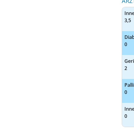
ÄRZ
Inn
3,5
Diab
0
Geri
2
Pall
0
Inn
0