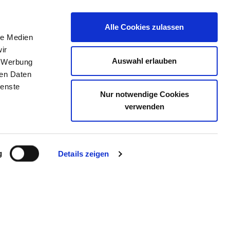
Alle Cookies zulassen
le Medien
TELLENBÖRSE
KONTAKT
IHRE MEINUNG
ir
Auswahl erlauben
, Werbung
ren Daten
ienste
Nur notwendige Cookies
S CALBE
verwenden
g
Details zeigen