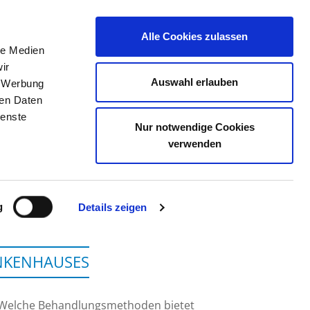
Alle Cookies zulassen
le Medien
TELLENBÖRSE
KONTAKT
IHRE MEINUNG
ir
Auswahl erlauben
, Werbung
ren Daten
ienste
Nur notwendige Cookies
S LEIPZIG GGMBH
verwenden
g
Details zeigen
ANKENHAUSES
 Welche Behandlungsmethoden bietet