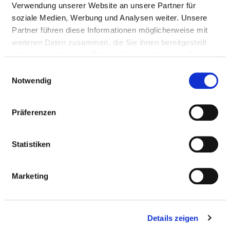
Verwendung unserer Website an unsere Partner für
soziale Medien, Werbung und Analysen weiter. Unsere
BARRIEREFREIHEIT
Partner führen diese Informationen möglicherweise mit
weiteren Daten zusammen, die Sie ihnen bereitgestellt
haben oder die sie im Rahmen Ihrer Nutzung der Dienste
ALLERGIEN
gesammelt haben.
Einwilligungsauswahl
Notwendig
Diätetische Angebote
Präferenzen
Statistiken
DEMENZ / GEISTIGE BEHINDERUNG
Marketing
MOBILITÄTSEINSCHRÄNKUNGEN
SEHBEHINDERUNG / BLINDE
Details zeigen