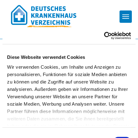
Togg
Startseite der Fachabteilung
Diese Webseite verwendet Cookies
Wir verwenden Cookies, um Inhalte und Anzeigen zu
HELIOS KLINIKEN MANSFELD-
personalisieren, Funktionen für soziale Medien anbieten
SÜDHARZ | KLINIKSTANDORT
zu können und die Zugriffe auf unsere Website zu
LUTHERSTADT EISLEBEN
analysieren. Außerdem geben wir Informationen zu Ihrer
Verwendung unserer Website an unsere Partner für
soziale Medien, Werbung und Analysen weiter. Unsere
Partner führen diese Informationen möglicherweise mit
weiteren Daten zusammen, die Sie ihnen bereitgestellt
haben oder die sie im Rahmen Ihrer Nutzung der Dienste
gesammelt haben.
Einwilligungsauswahl