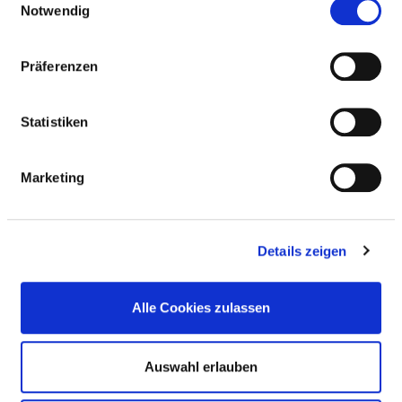
Notwendig
INTENSIVMEDIZIN EISLEBEN
Präferenzen
PFLEGERISCHE FACHEXPERTISE
Intensiv- und Anästhesiepflege (PQ04)
Statistiken
Leitung einer Station / eines Bereiches (PQ05)
Marketing
Notfallpflege (PQ12)
Praxisanleitung (PQ20)
Details zeigen
Diabetes (ZP03)
Entlassungsmanagement (ZP05)
Alle Cookies zulassen
Ernährungsmanagement (ZP06)
Auswahl erlauben