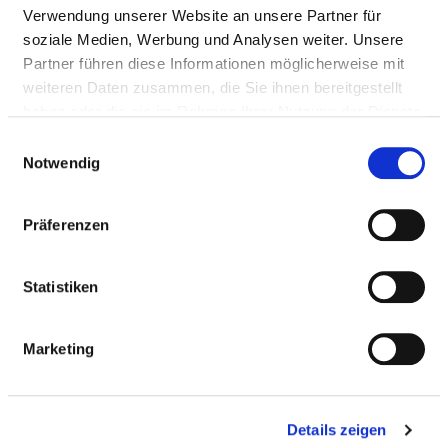
Verwendung unserer Website an unsere Partner für
soziale Medien, Werbung und Analysen weiter. Unsere
Behandlungsgebiete, für die Qualitätsergebnisse
Partner führen diese Informationen möglicherweise mit
ermittelt werden
weiteren Daten zusammen, die Sie ihnen bereitgestellt
haben oder die sie im Rahmen Ihrer Nutzung der Dienste
gesammelt haben.
Einwilligungsauswahl
GYNÄKOLOGISCHE OPERATIONEN:
Notwendig
OPERATIONEN AN DEN WEIBLICHEN
GESCHLECHTSORGANEN (OHNE OPERATIONEN
ZUR ENTFERNUNG DER GEBÄRMUTTER) (GYN-
Präferenzen
OP)
Statistiken
BRUSTKREBSOPERATIONEN (MC)
KÜNSTLICHES HÜFTGELENK: ERSTMALIGES
Marketing
EINSETZEN ODER AUSTAUSCH (HGV-HEP)
KÜNSTLICHES KNIEGELENK: ERSTMALIGES
Details zeigen
EINSETZEN ODER AUSTAUSCH (KEP)