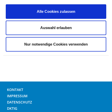
Alle Cookies zulassen
KÜNSTLICHES HÜFTGELENK: ERSTMALIGES
EINSETZEN, AUCH NACH
OBERSCHENKELHALSBRUCH (HEP_IMP)
Auswahl erlauben
KÜNSTLICHES KNIEGELENK: ERSTMALIGES
EINSETZEN, AUCH VON SCHLITTENPROTHESEN
Nur notwendige Cookies verwenden
(KEP_IMP)
KONTAKT
IMPRESSUM
DATENSCHUTZ
DKTIG