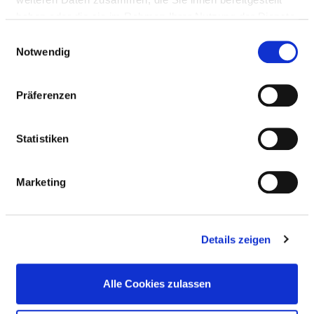
haben oder die sie im Rahmen Ihrer Nutzung der Dienste
gesammelt haben.
Einwilligungsauswahl
ALLERGIEN
Notwendig
Diätetische Angebote
Präferenzen
Statistiken
DEMENZ / GEISTIGE BEHINDERUNG
Marketing
MOBILITÄTSEINSCHRÄNKUNGEN
Details zeigen
SEHBEHINDERUNG / BLINDE
Alle Cookies zulassen
ÜBERGEWICHT / KÖRPERGRÖSSE