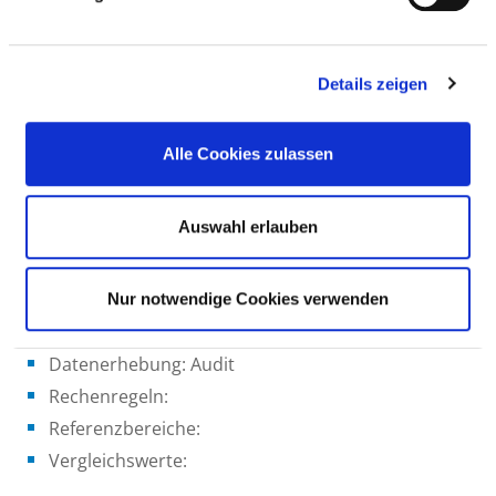
Messzeitraum: Erstzertifizierung 2010; 3-jährig
Datenerhebung: Audit
Details zeigen
Rechenregeln:
Referenzbereiche:
Vergleichswerte:
Alle Cookies zulassen
Bezeichnung Qualitaetsindikator: Telemedizinische
Auswahl erlauben
Stroke Unit
Ergebnis: bestanden
Nur notwendige Cookies verwenden
Messzeitraum: Erstzertifizierung 2020; 3-jährig
Zuvor Regionale Stroke Unit
Datenerhebung: Audit
Rechenregeln:
Referenzbereiche:
Vergleichswerte: