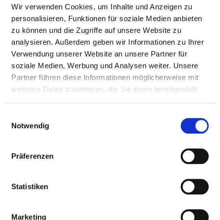
VERFAHREN
Wir verwenden Cookies, um Inhalte und Anzeigen zu
personalisieren, Funktionen für soziale Medien anbieten
zu können und die Zugriffe auf unsere Website zu
KTQ-Zertifizierung
analysieren. Außerdem geben wir Informationen zu Ihrer
Verwendung unserer Website an unsere Partner für
-
soziale Medien, Werbung und Analysen weiter. Unsere
Bezeichnung Qualitaetsindikator: Zertifizierung
Partner führen diese Informationen möglicherweise mit
weiteren Daten zusammen, die Sie ihnen bereitgestellt
Ergebnis: Bestanden
haben oder die sie im Rahmen Ihrer Nutzung der Dienste
Messzeitraum: seit 2014
gesammelt haben.
Einwilligungsauswahl
Datenerhebung: Audit
Notwendig
Rechenregeln: -
Referenzbereiche: -
Präferenzen
Vergleichswerte: -
Statistiken
Bezeichnung Qualitaetsindikator: Zertifizierung
Lokales Traumazentrum
Ergebnis: bestanden
Marketing