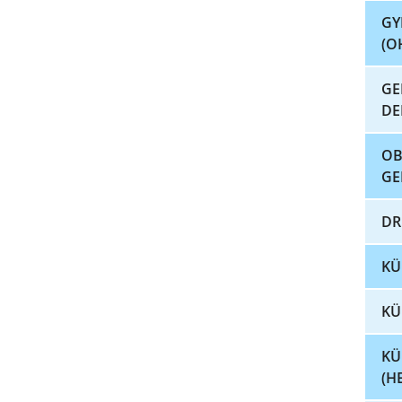
GY
(O
GE
DE
OB
GE
DR
KÜ
KÜ
KÜ
(H