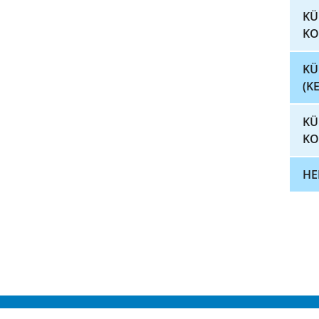
KÜ
KO
KÜ
(K
KÜ
KO
HE
© DEUTSCHES KRANKENHAUS VERZEICHNI