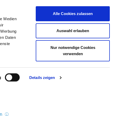
Alle Cookies zulassen
le Medien
TELLENBÖRSE
KONTAKT
IHRE MEINUNG
ir
Auswahl erlauben
, Werbung
ren Daten
ienste
Nur notwendige Cookies
BH, STANDORT FREYUNG
verwenden
g
Details zeigen
en