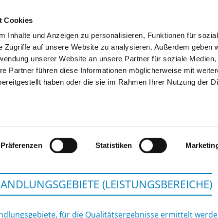
t Cookies
 Inhalte und Anzeigen zu personalisieren, Funktionen für sozia
SUCHEN
TIPPS & HILFE
DAS DKV
S
e Zugriffe auf unsere Website zu analysieren. Außerdem geben w
rwendung unserer Website an unsere Partner für soziale Medien
re Partner führen diese Informationen möglicherweise mit weite
ereitgestellt haben oder die sie im Rahmen Ihrer Nutzung der D
LINIKEN AM GOLDENEN STEIG GGM
Präferenzen
Statistiken
Marketin
ANDLUNGSGEBIETE (LEISTUNGSBEREICHE)
dlungsgebiete, für die Qualitätsergebnisse ermittelt werd