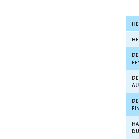
HE
HE
DE
ER
DE
AU
DE
EI
HA
DU