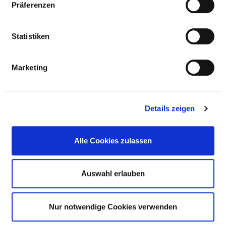
Präferenzen
SOZIALPÄDAGOGE UND SOZIALPÄDAGOGIN
Statistiken
AUSGEWÄHLTES THERAPEUTISCHES
Marketing
PERSONAL IN PSYCHIATRIE UND
PSYCHOSOMATIK
Details zeigen
DIPLOM-PSYCHOLOGEN UND DIPLOM-
PSYCHOLOGINNEN
Alle Cookies zulassen
BERUFSGRUPPE
ANZAHL
ERLÄUTERUN
Anzahl (gesamt)
5,30
Auswahl erlauben
Personal mit direktem
5,30
Beschäftigungsverhältnis
Nur notwendige Cookies verwenden
Personal ohne direktes
0,00