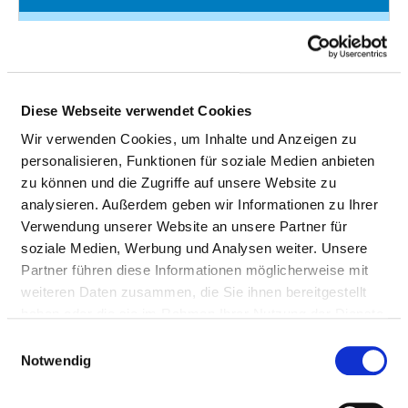
Anzahl (gesamt)
1,00
Personal mit direktem
1,00
Beschäftigungsverhältnis
Diese Webseite verwendet Cookies
Personal ohne direktes
0,00
Wir verwenden Cookies, um Inhalte und Anzeigen zu
Beschäftigungsverhältnis
personalisieren, Funktionen für soziale Medien anbieten
Personal in der
0,00
zu können und die Zugriffe auf unsere Website zu
ambulanten Versorgung
analysieren. Außerdem geben wir Informationen zu Ihrer
Verwendung unserer Website an unsere Partner für
Personal in der
1,00
soziale Medien, Werbung und Analysen weiter. Unsere
stationären Versorgung
Partner führen diese Informationen möglicherweise mit
weiteren Daten zusammen, die Sie ihnen bereitgestellt
haben oder die sie im Rahmen Ihrer Nutzung der Dienste
KUNSTTHERAPEUT UND
gesammelt haben.
KUNSTTHERAPEUTIN
Einwilligungsauswahl
Notwendig
SOZIALARBEITER UND SOZIALARBEITERIN