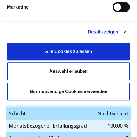
Marketing
Schicht
Tagschicht
Monatsbezogener Erfüllungsgrad
100,00 %
Details zeigen
Ausnahmetatbestände
0
Akuter/ kurzfristiger krankheitsbedingter
Alle Cookies zulassen
Personalausfall PFK
Auswahl erlauben
BEZEICHNUNG
WERT
Pflegesensitiver Bereich
Orthopädie
Nur notwendige Cookies verwenden
Station
Station 1
Schicht
Nachtschicht
Monatsbezogener Erfüllungsgrad
100,00 %