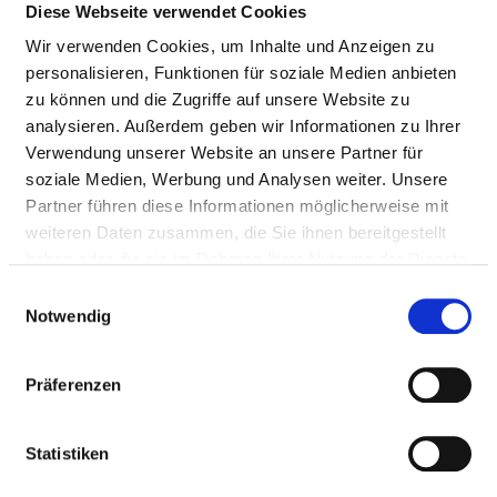
Diese Webseite verwendet Cookies
BEZEICHNUNG
WERT
Wir verwenden Cookies, um Inhalte und Anzeigen zu
personalisieren, Funktionen für soziale Medien anbieten
Pflegesensitiver Bereich
Orthopädie
zu können und die Zugriffe auf unsere Website zu
Station
Station 3
analysieren. Außerdem geben wir Informationen zu Ihrer
Verwendung unserer Website an unsere Partner für
Schicht
Nachtschicht
soziale Medien, Werbung und Analysen weiter. Unsere
Partner führen diese Informationen möglicherweise mit
Monatsbezogener Erfüllungsgrad
100,00 %
weiteren Daten zusammen, die Sie ihnen bereitgestellt
Ausnahmetatbestände
0
haben oder die sie im Rahmen Ihrer Nutzung der Dienste
gesammelt haben.
Einwilligungsauswahl
Akuter/ kurzfristiger krankheitsbedingter
Notwendig
Personalausfall PFK
Präferenzen
BEZEICHNUNG
WERT
Pflegesensitiver Bereich
Orthopädie
Statistiken
Station
Station 3