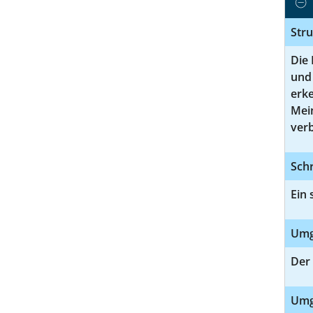
Str
Die 
und 
erk
Mei
verb
Schr
Ein 
Umg
Der 
Umga