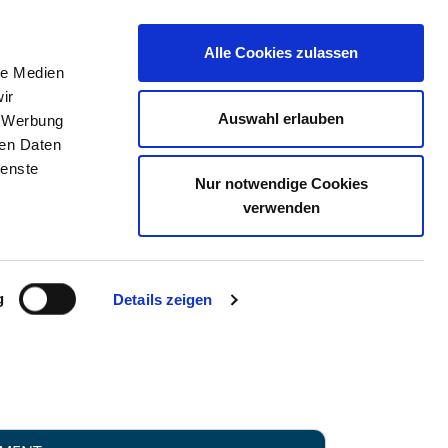
Alle Cookies zulassen
le Medien
TELLENBÖRSE
KONTAKT
IHRE MEINUNG
ir
Auswahl erlauben
, Werbung
ren Daten
ienste
Nur notwendige Cookies
NIK BRAUNFELS
verwenden
g
Details zeigen