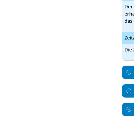
Der 
erh
das 
Zeit
Die 