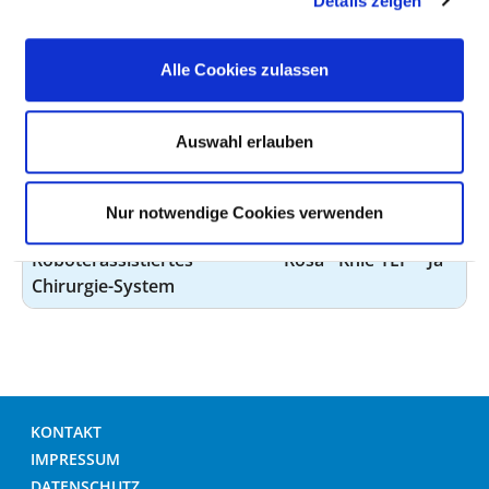
Details zeigen
feinster elektrischer
erforde
Potentiale im
Nervensystem, die durch
Alle Cookies zulassen
eine Anregung eines der
fünf Sinne hervorgerufen
Auswahl erlauben
wurden
Gerät zur Gefäßdarstellung
In
Ja
Nur notwendige Cookies verwenden
Kooperation.
Roboterassistiertes
Rosa - Knie-TEP
Ja
Chirurgie-System
KONTAKT
IMPRESSUM
DATENSCHUTZ