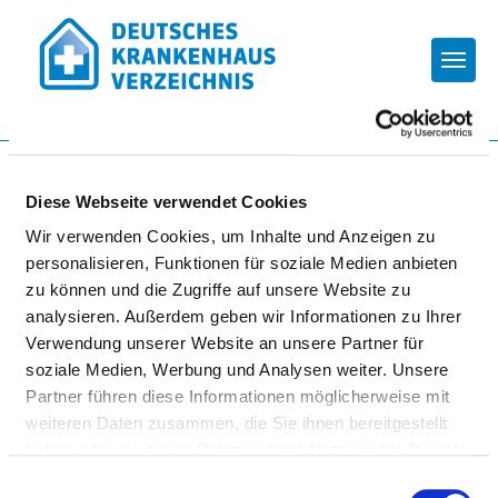
Togg
Startseite der Fachabteilung
Diese Webseite verwendet Cookies
Wir verwenden Cookies, um Inhalte und Anzeigen zu
KREISKLINIK GROSS-UMSTADT
personalisieren, Funktionen für soziale Medien anbieten
zu können und die Zugriffe auf unsere Website zu
analysieren. Außerdem geben wir Informationen zu Ihrer
Verwendung unserer Website an unsere Partner für
soziale Medien, Werbung und Analysen weiter. Unsere
Partner führen diese Informationen möglicherweise mit
weiteren Daten zusammen, die Sie ihnen bereitgestellt
KLINIK FÜR PLASTISCHE UND
haben oder die sie im Rahmen Ihrer Nutzung der Dienste
ÄSTHETISCHE CHIRURGIE/
gesammelt haben.
Einwilligungsauswahl