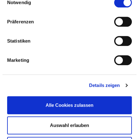
GESICHTSCHIRURGIE
Notwendig
Präferenzen
AMBULANTE
BEHANDLUNGSMÖGLICHKEITEN
Statistiken
PRIVATSPRECHSTUNDE VON HERRN DR. ABDEEN
UND HERRN DR. TABATABAEI AM SCHLOSS H
EILIGENBERG
Marketing
Ambulanzarzt/-
Privatambulanz (AM07)
ärztin:
Details zeigen
Kommentar:
Angebotene
Alle Cookies zulassen
Leistung:
Auswahl erlauben