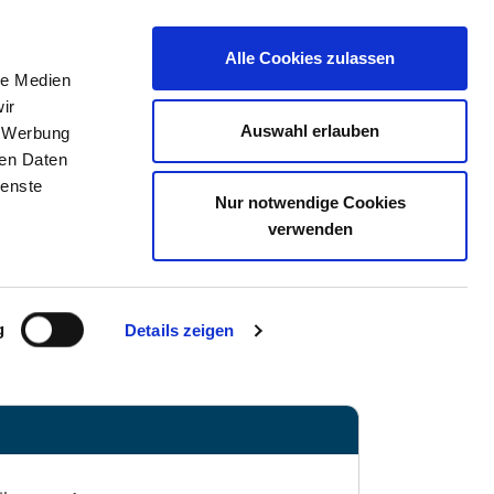
Alle Cookies zulassen
le Medien
TELLENBÖRSE
KONTAKT
IHRE MEINUNG
ir
Auswahl erlauben
, Werbung
ren Daten
ienste
Anfahrt
Nur notwendige Cookies
verwenden
i
g
Details zeigen
lschaften/vitos-herborn