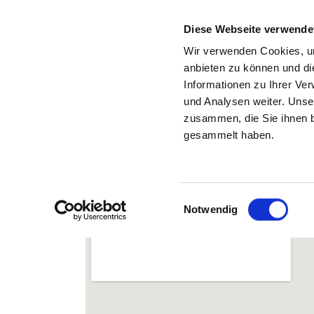
Diese Webseite verwende
Wir verwenden Cookies, um
anbieten zu können und di
Informationen zu Ihrer Ve
Zurück zu den Suchergebnissen
und Analysen weiter. Unse
zusammen, die Sie ihnen b
gesammelt haben.
VITOS KINDER- UND
JUGENDPSYCHIATRISCH
TAGESKLINIK LIMBURG
Einwilligungsauswahl
Notwendig