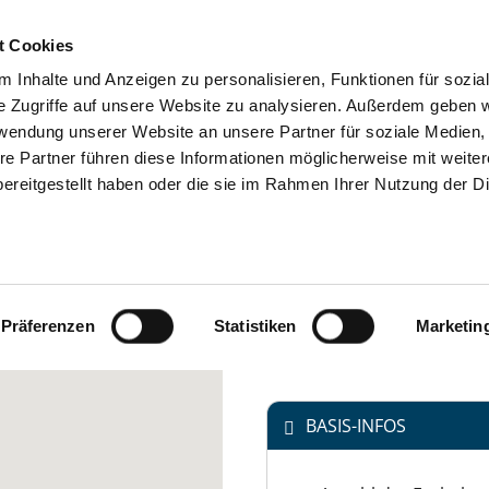
t Cookies
 Inhalte und Anzeigen zu personalisieren, Funktionen für sozia
SUCHEN
TIPPS & HILFE
DAS DKV
S
e Zugriffe auf unsere Website zu analysieren. Außerdem geben w
rwendung unserer Website an unsere Partner für soziale Medien
re Partner führen diese Informationen möglicherweise mit weite
Saarlandstr. 2
ereitgestellt haben oder die sie im Rahmen Ihrer Nutzung der D
65549 Limburg
Tel.:
02772-5040
E
Mail:
ed.nrobreh-sotiv@ofn
Präferenzen
Statistiken
Marketin
https://www.vitos.de/gesel
BASIS-INFOS