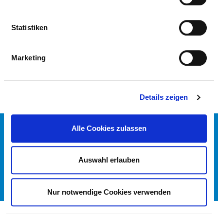
PLASTISCHE CHIRURGIE
Statistiken
PFLEGERISCHE FACHEXPERTISE
Marketing
Leitung einer Station / eines Bereiches (PQ05)
Details zeigen
Alle Cookies zulassen
KONTAKT
IMPRESSUM
DATENSCHUTZ
Auswahl erlauben
DKTIG
© DEUTSCHES KRANKENHAUS VERZEICHNIS 2026
Nur notwendige Cookies verwenden