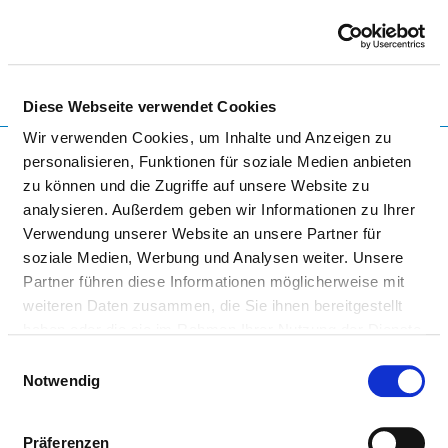
Togg
Diese Webseite verwendet Cookies
Wir verwenden Cookies, um Inhalte und Anzeigen zu
Startseite der Fachabteilung
personalisieren, Funktionen für soziale Medien anbieten
zu können und die Zugriffe auf unsere Website zu
analysieren. Außerdem geben wir Informationen zu Ihrer
KRANKENHAUS MARTHA-
Verwendung unserer Website an unsere Partner für
MARIA ST. THERESIEN
soziale Medien, Werbung und Analysen weiter. Unsere
Partner führen diese Informationen möglicherweise mit
NÜRNBERG
weiteren Daten zusammen, die Sie ihnen bereitgestellt
haben oder die sie im Rahmen Ihrer Nutzung der Dienste
gesammelt haben.
Einwilligungsauswahl
Notwendig
Präferenzen