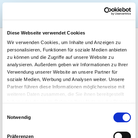
Togg
Diese Webseite verwendet Cookies
Startseite der Fachabteilung
Wir verwenden Cookies, um Inhalte und Anzeigen zu
personalisieren, Funktionen für soziale Medien anbieten
zu können und die Zugriffe auf unsere Website zu
KRANKENHAUS MARTHA-MARIA
analysieren. Außerdem geben wir Informationen zu Ihrer
ST. THERESIEN NÜRNBERG
Verwendung unserer Website an unsere Partner für
soziale Medien, Werbung und Analysen weiter. Unsere
Partner führen diese Informationen möglicherweise mit
ALLGEMEINE CHIRURGIE
weiteren Daten zusammen, die Sie ihnen bereitgestellt
haben oder die sie im Rahmen Ihrer Nutzung der Dienste
gesammelt haben.
Einwilligungsauswahl
PFLEGERISCHE FACHEXPERTISE
Notwendig
Praxisanleitung (PQ20)
Präferenzen
Leitung einer Station / eines Bereiches (PQ05)