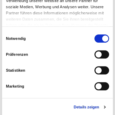
Verwendung unserer Website an unsere Partner für
soziale Medien, Werbung und Analysen weiter. Unsere
Partner führen diese Informationen möglicherweise mit
weiteren Daten zusammen, die Sie ihnen bereitgestellt
haben oder die sie im Rahmen Ihrer Nutzung der Dienste
gesammelt haben.
Einwilligungsauswahl
Notwendig
Präferenzen
Kurfürstenstraße 26
34590 Wabern
Statistiken
Tel.:
05624-600
Mail:
ed.nessehruk-sotiv@ofni
Marketing
Anfahrt
https://www.vitos.de/gesellschaften/vitos-kurhesse...
Details zeigen
Basis-Infos