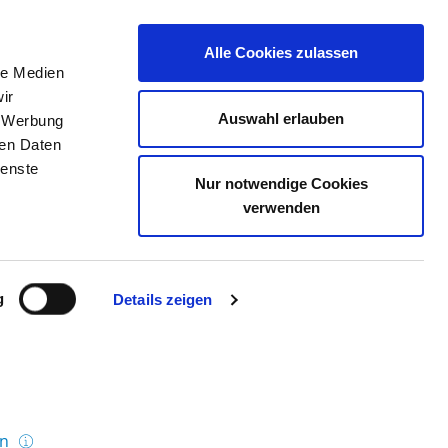
Alle Cookies zulassen
le Medien
TELLENBÖRSE
KONTAKT
IHRE MEINUNG
ir
Auswahl erlauben
, Werbung
ren Daten
ienste
Nur notwendige Cookies
 KLINIK IMMENSTADT
verwenden
g
Details zeigen
en