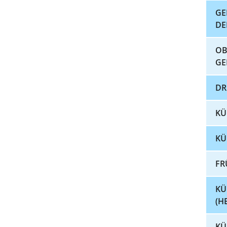
GE
DE
OB
GE
DR
KÜ
KÜ
FR
KÜ
(H
KÜ