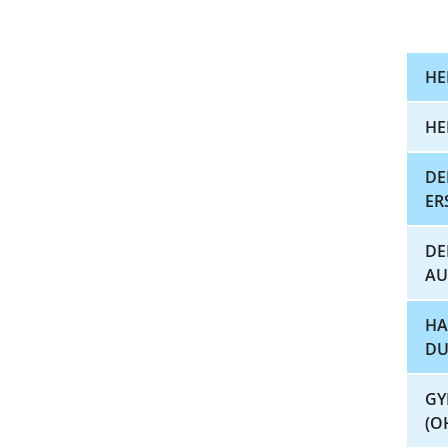
HE
HE
DE
ER
DE
AU
HA
DU
GY
(O