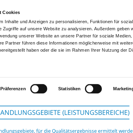
t Cookies
 Inhalte und Anzeigen zu personalisieren, Funktionen für sozia
SUCHEN
TIPPS & HILFE
DAS DKV
S
e Zugriffe auf unsere Website zu analysieren. Außerdem geben w
rwendung unserer Website an unsere Partner für soziale Medien
re Partner führen diese Informationen möglicherweise mit weite
ereitgestellt haben oder die sie im Rahmen Ihrer Nutzung der D
KLINIKVERBUND ALLGÄU GGMBH -
Präferenzen
Statistiken
Marketin
ANDLUNGSGEBIETE (LEISTUNGSBEREICHE)
dlungsgebiete, für die Qualitätsergebnisse ermittelt werd