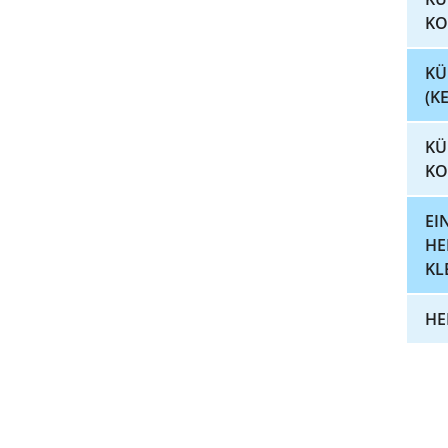
KO
KÜ
(K
KÜ
KO
EI
HE
KL
HE