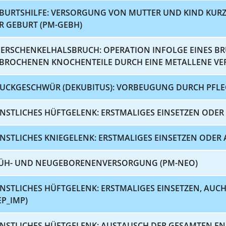
BURTSHILFE: VERSORGUNG VON MUTTER UND KIND KUR
R GEBURT (PM-GEBH)
ERSCHENKELHALSBRUCH: OPERATION INFOLGE EINES BR
BROCHENEN KNOCHENTEILE DURCH EINE METALLENE VE
UCKGESCHWÜR (DEKUBITUS): VORBEUGUNG DURCH PFLE
NSTLICHES HÜFTGELENK: ERSTMALIGES EINSETZEN ODER
NSTLICHES KNIEGELENK: ERSTMALIGES EINSETZEN ODER 
ÜH- UND NEUGEBORENENVERSORGUNG (PM-NEO)
NSTLICHES HÜFTGELENK: ERSTMALIGES EINSETZEN, AU
EP_IMP)
NSTLICHES HÜFTGELENK: AUSTAUSCH DER GESAMTEN E