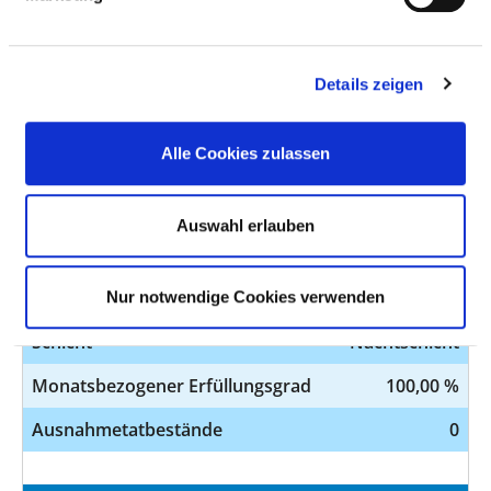
Schicht
Nachtschicht
Monatsbezogener
100,00 %
Details zeigen
Erfüllungsgrad
Ausnahmetatbestände
0
Alle Cookies zulassen
BEZEICHNUNG
WERT
Auswahl erlauben
Pflegesensitiver Bereich
Geriatrie
Station
B0
Nur notwendige Cookies verwenden
Schicht
Nachtschicht
Monatsbezogener Erfüllungsgrad
100,00 %
Ausnahmetatbestände
0