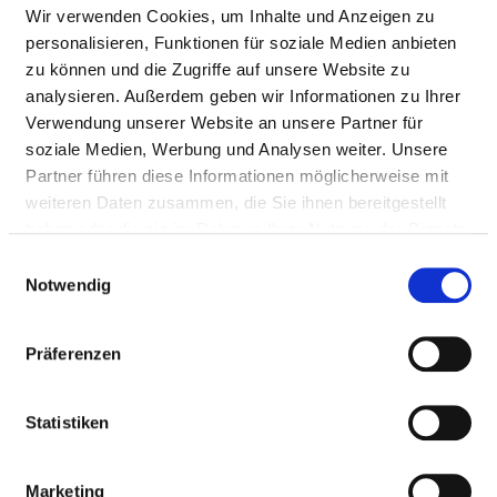
BEZEICHNUNG
WERT
Wir verwenden Cookies, um Inhalte und Anzeigen zu
personalisieren, Funktionen für soziale Medien anbieten
Pflegesensitiver Bereich
Innere Medizin,
zu können und die Zugriffe auf unsere Website zu
Kardiologie
analysieren. Außerdem geben wir Informationen zu Ihrer
Station
B0
Verwendung unserer Website an unsere Partner für
soziale Medien, Werbung und Analysen weiter. Unsere
Schicht
Tagschicht
Partner führen diese Informationen möglicherweise mit
weiteren Daten zusammen, die Sie ihnen bereitgestellt
Monatsbezogener
100,00 %
haben oder die sie im Rahmen Ihrer Nutzung der Dienste
Erfüllungsgrad
gesammelt haben.
Einwilligungsauswahl
Ausnahmetatbestände
0
Notwendig
Präferenzen
BEZEICHNUNG
WERT
Pflegesensitiver Bereich
Innere Medizin,
Statistiken
Kardiologie
Station
B0
Marketing