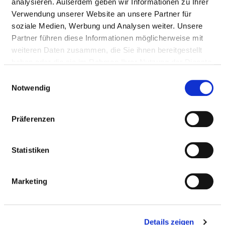
analysieren. Außerdem geben wir Informationen zu Ihrer
BESCHWERDEMANAGEMENT
Verwendung unserer Website an unsere Partner für
soziale Medien, Werbung und Analysen weiter. Unsere
Partner führen diese Informationen möglicherweise mit
PATIENTENORIENTIERTES LOB- UND
weiteren Daten zusammen, die Sie ihnen bereitgestellt
BESCHWERDEMANAGEMENT
haben oder die sie im Rahmen Ihrer Nutzung der Dienste
gesammelt haben.
Einwilligungsauswahl
Strukturiertes Beschwerdemanagement wurde
Notwendig
eingeführt: ja
Schriftliches Konzept existiert: ja
Präferenzen
Umgang mit mündlichen Beschwerden ist geregelt:
ja
Statistiken
Umgang mit schriftlichen Beschwerden ist
geregelt: ja
Marketing
Zeitziele für die Rückmeldung sind definiert: ja
Zeitziel: 10 Tage; Beschwerdebearbeitung: max. 4
Details zeigen