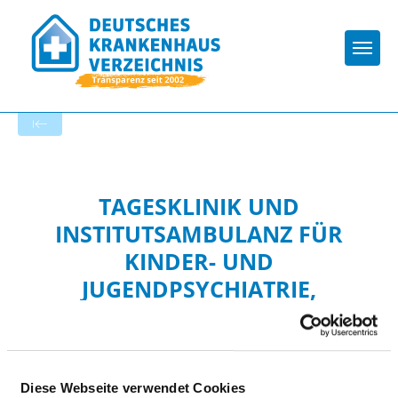
Togg
Zur Krankenhaus-Startseite
TAGESKLINIK UND
INSTITUTSAMBULANZ FÜR
KINDER- UND
JUGENDPSYCHIATRIE,
PSYCHOTHERAPIE UND
PSYCHOSOMATIK IM
BEZIRKSKRANKENHAUS
Diese Webseite verwendet Cookies