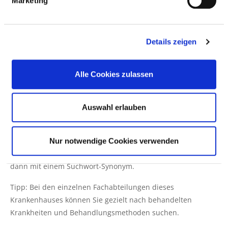
Marketing
dieses Krankenhaus an?
Suchen Sie Krankheiten und Behandlungen, die in
diesem Krankenhaus behandelt oder durchgeführt
Details zeigen
werden, per Volltext-Suche.
Alle Cookies zulassen
Hinweis: Wenn die Suche nach einer Krankheit oder
Auswahl erlauben
Behandlungsmethode nicht zu einem Treffer führt, kann
das auch daran liegen, dass das gesuchte Wort nicht in der
Datenbank vorhanden ist. Die Datenbank basiert wesentlich
Nur notwendige Cookies verwenden
auf medizinischer Fachsprache (ICD/OPS). Versuchen Sie es
dann mit einem Suchwort-Synonym.
Tipp: Bei den einzelnen Fachabteilungen dieses
Krankenhauses können Sie gezielt nach behandelten
Krankheiten und Behandlungsmethoden suchen.