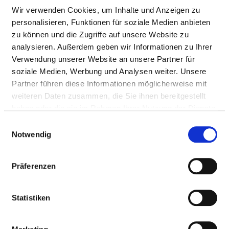
PASSAU
Wir verwenden Cookies, um Inhalte und Anzeigen zu
personalisieren, Funktionen für soziale Medien anbieten
zu können und die Zugriffe auf unsere Website zu
analysieren. Außerdem geben wir Informationen zu Ihrer
Verwendung unserer Website an unsere Partner für
soziale Medien, Werbung und Analysen weiter. Unsere
Partner führen diese Informationen möglicherweise mit
Passend dazu:
weiteren Daten zusammen, die Sie ihnen bereitgestellt
haben oder die sie im Rahmen Ihrer Nutzung der Dienste
Medizinisch-pflegerische Leistungen
gesammelt haben.
Einwilligungsauswahl
Service & Ausstattung
Notwendig
MEDIZINISCHES LEISTUNGSANGEBOT
Präferenzen
DES KRANKENHAUSES
Statistiken
Welche Krankheiten werden in diesem Krankenhaus
behandelt? Welche Behandlungsmethoden bietet