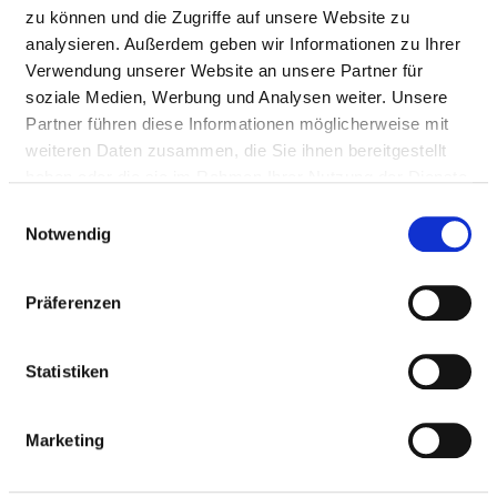
zu können und die Zugriffe auf unsere Website zu
analysieren. Außerdem geben wir Informationen zu Ihrer
Verwendung unserer Website an unsere Partner für
soziale Medien, Werbung und Analysen weiter. Unsere
Partner führen diese Informationen möglicherweise mit
weiteren Daten zusammen, die Sie ihnen bereitgestellt
Hochweitzschen 1 2353
haben oder die sie im Rahmen Ihrer Nutzung der Dienste
04720 Döbeln
gesammelt haben.
Einwilligungsauswahl
Notwendig
Tel.:
03431-656-0
Mail:
ed.nehcsztiewhcoh-neinahteb@ofni
Präferenzen
Anfahrt
http://www.agaplesion-mitteldeutzschland.de
Statistiken
Marketing
Unsere Einrichtung ist eine Tagesklinik für psychisch 
erkrankte Menschen. Es stehen 25 behindertengerecht 
ausgestattete Therapieplätze vor, nach oder anstelle...