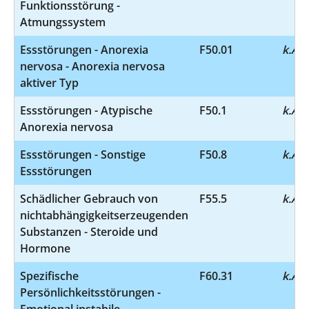
Funktionsstörung -
Atmungssystem
Essstörungen - Anorexia
F50.01
k.A.
nervosa - Anorexia nervosa
aktiver Typ
Essstörungen - Atypische
F50.1
k.A.
Anorexia nervosa
Essstörungen - Sonstige
F50.8
k.A.
Essstörungen
Schädlicher Gebrauch von
F55.5
k.A.
nichtabhängigkeitserzeugenden
Substanzen - Steroide und
Hormone
Spezifische
F60.31
k.A.
Persönlichkeitsstörungen -
Emotional instabile