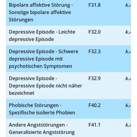
Bipolare affektive Störung -
F31.8
k.A.
Sonstige bipolare affektive
Störungen
Depressive Episode - Leichte
F32.0
k.A.
depressive Episode
Depressive Episode - Schwere
F32.3
k.A.
depressive Episode mit
psychotischen Symptomen
Depressive Episode -
F32.9
k.A.
Depressive Episode nicht näher
bezeichnet
Phobische Störungen -
F40.2
k.A.
Spezifische isolierte Phobien
Andere Angststörungen -
F41.1
k.A.
Generalisierte Angststörung