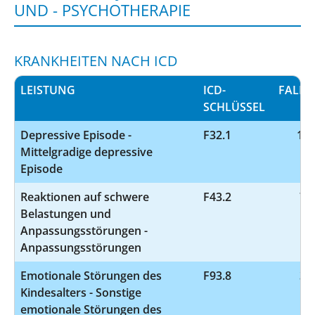
UND - PSYCHOTHERAPIE
KRANKHEITEN NACH ICD
LEISTUNG
ICD-
FALLZ
SCHLÜSSEL
Depressive Episode -
F32.1
10
Mittelgradige depressive
Episode
Reaktionen auf schwere
F43.2
70
Belastungen und
Anpassungsstörungen -
Anpassungsstörungen
Emotionale Störungen des
F93.8
35
Kindesalters - Sonstige
emotionale Störungen des