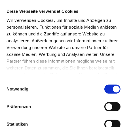
andere Stimulanzien
einschließlich Koffein -
Diese Webseite verwendet Cookies
Schädlicher Gebrauch
Wir verwenden Cookies, um Inhalte und Anzeigen zu
personalisieren, Funktionen für soziale Medien anbieten
Psychische und
F15.5
k.A.
zu können und die Zugriffe auf unsere Website zu
Verhaltensstörungen durch
analysieren. Außerdem geben wir Informationen zu Ihrer
andere Stimulanzien
Verwendung unserer Website an unsere Partner für
einschließlich Koffein -
soziale Medien, Werbung und Analysen weiter. Unsere
Psychotische Störung
Partner führen diese Informationen möglicherweise mit
Psychische und
F16.2
k.A.
weiteren Daten zusammen, die Sie ihnen bereitgestellt
Verhaltensstörungen durch
haben oder die sie im Rahmen Ihrer Nutzung der Dienste
Halluzinogene -
gesammelt haben.
Einwilligungsauswahl
Abhängigkeitssyndrom
Notwendig
Psychische und
F17.2
k.A.
Verhaltensstörungen durch
Präferenzen
Tabak - Abhängigkeitssyndrom
Psychische und
F19.2
k.A.
Statistiken