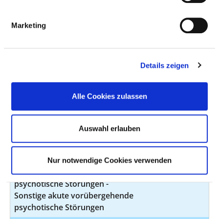
Verhaltensstörungen durch
multiplen Substanzgebrauch
Marketing
und Konsum anderer
psychotroper Substanzen -
Abhängigkeitssyndrom
Details zeigen
Schizophrenie - Hebephrene
F20.1
k.A.
Schizophrenie
Alle Cookies zulassen
Akute vorübergehende
F23.0
k.A.
psychotische Störungen - Akute
polymorphe psychotische
Auswahl erlauben
Störung ohne Symptome einer
Schizophrenie
Nur notwendige Cookies verwenden
Akute vorübergehende
F23.8
k.A.
psychotische Störungen -
Sonstige akute vorübergehende
psychotische Störungen