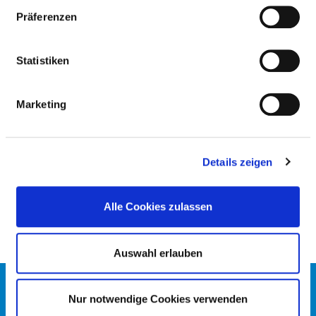
UND - PSYCHOTHERAPIE
Präferenzen
PFLEGERISCHE FACHEXPERTISE
Statistiken
Pflege in der Psychiatrie, Psychosomatik und
Marketing
Psychotherapie (PQ10)
Leitung einer Station / eines Bereiches (PQ05)
Praxisanleitung (PQ20)
Details zeigen
Deeskalationstraining (ZP24)
Alle Cookies zulassen
Auswahl erlauben
KONTAKT
Nur notwendige Cookies verwenden
IMPRESSUM