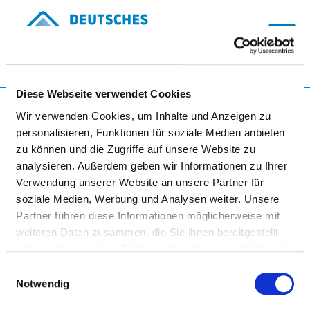
Togg
Diese Webseite verwendet Cookies
Startseite der Fachabteilung
Wir verwenden Cookies, um Inhalte und Anzeigen zu
personalisieren, Funktionen für soziale Medien anbieten
zu können und die Zugriffe auf unsere Website zu
SÄCHSISCHES KRANKENHAUS
analysieren. Außerdem geben wir Informationen zu Ihrer
ARNSDORF
Verwendung unserer Website an unsere Partner für
soziale Medien, Werbung und Analysen weiter. Unsere
Partner führen diese Informationen möglicherweise mit
weiteren Daten zusammen, die Sie ihnen bereitgestellt
haben oder die sie im Rahmen Ihrer Nutzung der Dienste
gesammelt haben.
Einwilligungsauswahl
Notwendig
KINDER- UND JUGENDPSYCHIATRIE