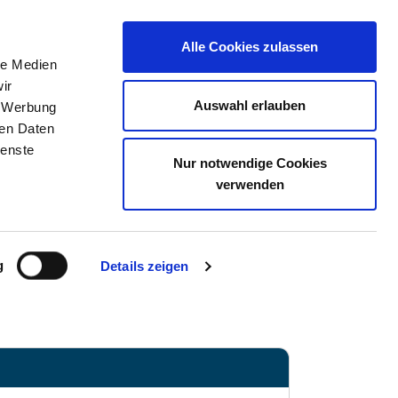
Alle Cookies zulassen
le Medien
TELLENBÖRSE
KONTAKT
IHRE MEINUNG
ir
Auswahl erlauben
, Werbung
ren Daten
ienste
Anfahrt
Nur notwendige Cookies
verwenden
g
Details zeigen
marburg.de