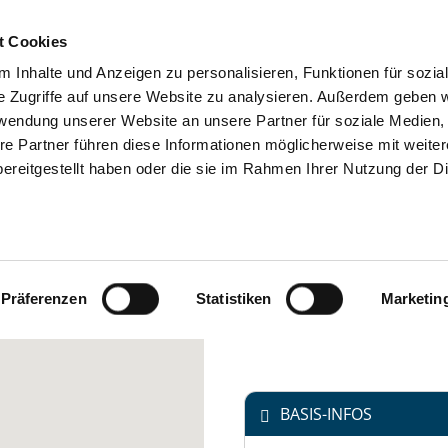
t Cookies
 Inhalte und Anzeigen zu personalisieren, Funktionen für sozia
SUCHEN
TIPPS & HILFE
DAS DKV
S
e Zugriffe auf unsere Website zu analysieren. Außerdem geben w
rwendung unserer Website an unsere Partner für soziale Medien
re Partner führen diese Informationen möglicherweise mit weite
Jahnstraße 37
ereitgestellt haben oder die sie im Rahmen Ihrer Nutzung der D
36304 Alsfeld
GENDKLINIK
Tel.:
06631-77618111
DHEIT /
Mail:
ed.grubram-nesseig-
sotiv@reknert.thcerbla
Präferenzen
Statistiken
Marketin
http://www.vitos-giessen-
BASIS-INFOS