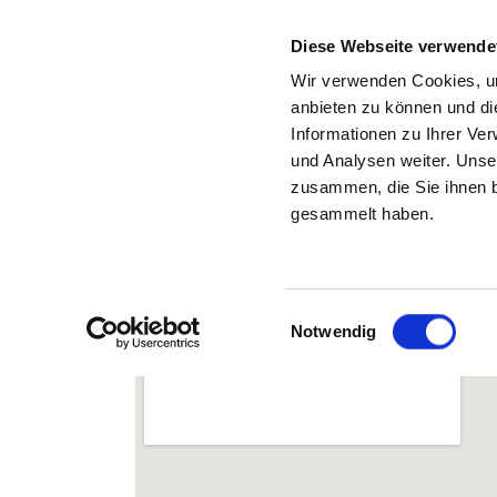
Diese Webseite verwende
Wir verwenden Cookies, um
anbieten zu können und di
Informationen zu Ihrer Ve
Zurück zu den Suchergebnissen
und Analysen weiter. Unse
zusammen, die Sie ihnen b
gesammelt haben.
VITOS KINDER- UND JU
FÜR PSYCHISCHE GESUN
TAGESKLINIK ALSFELD
Einwilligungsauswahl
Notwendig