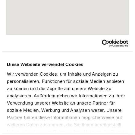
Diese Webseite verwendet Cookies
Wir verwenden Cookies, um Inhalte und Anzeigen zu
personalisieren, Funktionen für soziale Medien anbieten
zu können und die Zugriffe auf unsere Website zu
Lerchenfeld 1
analysieren. Außerdem geben wir Informationen zu Ihrer
06869 Coswig (Anhalt)
Verwendung unserer Website an unsere Partner für
soziale Medien, Werbung und Analysen weiter. Unsere
Tel.:
034903-49100
Partner führen diese Informationen möglicherweise mit
Mail:
ed.dsj@murtnezzreh.noitpezer
weiteren Daten zusammen, die Sie ihnen bereitgestellt
Anfahrt
haben oder die sie im Rahmen Ihrer Nutzung der Dienste