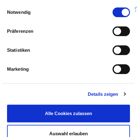
gesammelt haben.
Einwilligungsauswahl
https://www.johannesstift-diakonie.de/medizinische...
Notwendig
Präferenzen
BASIS-INFOS
Statistiken
Anzahl Betten: 128
Anzahl der Fachabteilungen: 3
Marketing
Vollstationäre Fallzahl: 3.208
Ambulante Fallzahl: 318
Details zeigen
Krankenhausträger: Evangelisches
Herzzentrum Coswig gGmbH
Alle Cookies zulassen
Art des Trägers: freigemeinnützig
Auswahl erlauben