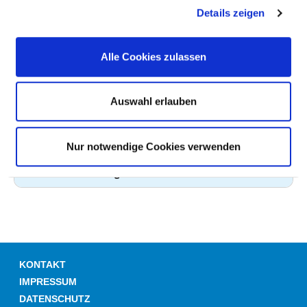
im Querschnitt
Kooperation
Details zeigen
mittels
Zugriff
Röntgenstrahlen
gewährleistet
Alle Cookies zulassen
Schnittbildverfahren
über
Nein
mittels starker
Kooperation
Magnetfelder und
Zugriff möglich
Auswahl erlauben
elektro-
magnetischer
Wechselfelder
Nur notwendige Cookies verwenden
Hirnstrommessung
Ja
KONTAKT
IMPRESSUM
DATENSCHUTZ