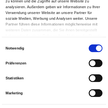
zu können und die Zugriffe auf unsere Website zu
AUSSTATTUNG
analysieren. Außerdem geben wir Informationen zu Ihrer
Verwendung unserer Website an unsere Partner für
soziale Medien, Werbung und Analysen weiter. Unsere
AUSSTATTUNG
ERLÄUTERUNG
NOTFALL­
Partner führen diese Informationen möglicherweise mit
VERFÜGBAR
weiteren Daten zusammen, die Sie ihnen bereitgestellt
24H
haben oder die sie im Rahmen Ihrer Nutzung der Dienste
Messplatz zur
über direkte
Nein
gesammelt haben.
Einwilligungsauswahl
Messung feinster
Kooperation im
Notwendig
elektrischer
eigenen MVZ
Potentiale im
möglich
Präferenzen
Nervensystem, die
durch eine
Anregung eines der
Statistiken
fünf Sinne
hervorgerufen
Marketing
wurden
Schichtbildverfahren
über
Nein