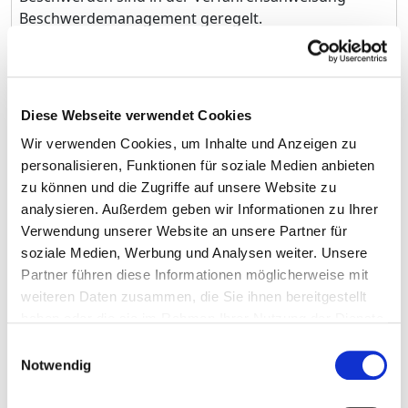
Beschwerdemanagement geregelt.
Schriftliches Konzept existiert: ja
Jeder Mitarbeiter hat über die Dokumentenlenkung
Diese Webseite verwendet Cookies
Zugang zum Konzept zum Umgang mit
Wir verwenden Cookies, um Inhalte und Anzeigen zu
Beschwerden. Darin werden die
personalisieren, Funktionen für soziale Medien anbieten
Beschwerdestimulierung, - annahme und -
zu können und die Zugriffe auf unsere Website zu
bearbeitung beschrieben. Das QM wertet die
analysieren. Außerdem geben wir Informationen zu Ihrer
eingegangen Beschwerden aus und gibt über die
Verwendung unserer Website an unsere Partner für
Personalversammlungen die Rückmeldung zum
soziale Medien, Werbung und Analysen weiter. Unsere
Beschwerdeeingang der vergangenen zwölf Monate
Partner führen diese Informationen möglicherweise mit
an die Mitarbeiter. Dies erfolgt in Form einer
weiteren Daten zusammen, die Sie ihnen bereitgestellt
anonymisierten und schematisierten Übersicht und
haben oder die sie im Rahmen Ihrer Nutzung der Dienste
eines sich daraus ableitenden Fazits.
gesammelt haben.
Einwilligungsauswahl
Notwendig
Umgang mit mündlichen Beschwerden ist geregelt:
ja