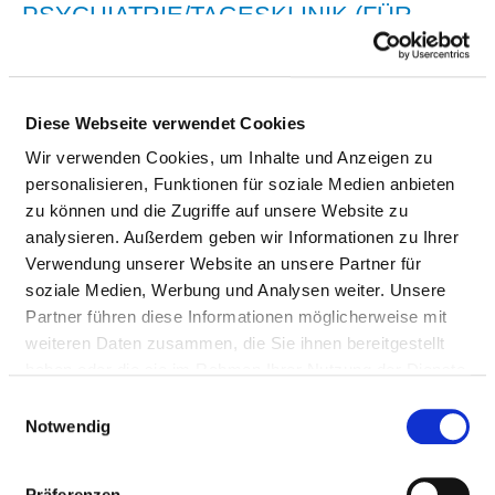
PSYCHIATRIE/TAGESKLINIK (FÜR
TEILSTATIONÄRE PFLEGESÄTZE)
MEDIZINISCHES LEISTUNGSANGEBOT
Diese Webseite verwendet Cookies
(LT. AUSWAHLLISTE)
Wir verwenden Cookies, um Inhalte und Anzeigen zu
personalisieren, Funktionen für soziale Medien anbieten
BEZEICHNUNG
SCHLÜSSEL
zu können und die Zugriffe auf unsere Website zu
analysieren. Außerdem geben wir Informationen zu Ihrer
Diagnostik und Therapie von
VP01
Verwendung unserer Website an unsere Partner für
psychischen und
soziale Medien, Werbung und Analysen weiter. Unsere
Verhaltensstörungen durch
Partner führen diese Informationen möglicherweise mit
psychotrope Substanzen
weiteren Daten zusammen, die Sie ihnen bereitgestellt
Diagnostik und Therapie von
VP02
haben oder die sie im Rahmen Ihrer Nutzung der Dienste
Schizophrenie, schizotypen und
gesammelt haben.
Einwilligungsauswahl
wahnhaften Störungen
Notwendig
Diagnostik und Therapie von
VP03
affektiven Störungen
Präferenzen