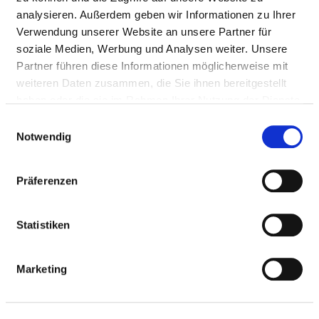
VISZERALCHIRURGIE, ZENTRUM FÜR
analysieren. Außerdem geben wir Informationen zu Ihrer
MINIMAL-INVASIVE CHIRURGIE,
Verwendung unserer Website an unsere Partner für
KOLOPROKTOLOGIE UND KLINIK FÜR
soziale Medien, Werbung und Analysen weiter. Unsere
NEUROCHIRURGIE
Partner führen diese Informationen möglicherweise mit
weiteren Daten zusammen, die Sie ihnen bereitgestellt
haben oder die sie im Rahmen Ihrer Nutzung der Dienste
PFLEGERISCHE FACHEXPERTISE
gesammelt haben.
Einwilligungsauswahl
Notwendig
Hygienebeauftragte in der Pflege (PQ14)
Praxisanleitung (PQ20)
Präferenzen
Leitung einer Station / eines Bereiches (PQ05)
Statistiken
Intensiv- und Anästhesiepflege (PQ04)
Notfallpflege (PQ12)
Marketing
Pflege im Operationsdienst (PQ08)
Pflege in der Onkologie (PQ07)