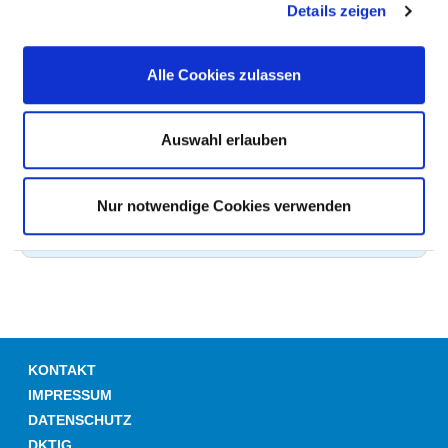
Details zeigen
Intermediate Care Pflege (PQ22)
Alle Cookies zulassen
Basale Stimulation (ZP01)
Kinästhetik (ZP08)
Auswahl erlauben
Deeskalationstraining (ZP24)
Endoskopie / Funktionsdiagnostik (ZP04)
Nur notwendige Cookies verwenden
Stomamanagement (ZP15)
KONTAKT
IMPRESSUM
DATENSCHUTZ
DKTIG