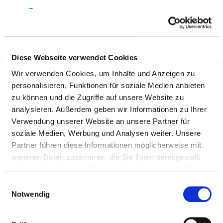
Togg
Diese Webseite verwendet Cookies
Startseite der Fachabteilung
Wir verwenden Cookies, um Inhalte und Anzeigen zu
personalisieren, Funktionen für soziale Medien anbieten
zu können und die Zugriffe auf unsere Website zu
analysieren. Außerdem geben wir Informationen zu Ihrer
HELIOS KLINIKUM MÜNCHEN
Verwendung unserer Website an unsere Partner für
WEST
soziale Medien, Werbung und Analysen weiter. Unsere
Partner führen diese Informationen möglicherweise mit
weiteren Daten zusammen, die Sie ihnen bereitgestellt
haben oder die sie im Rahmen Ihrer Nutzung der Dienste
gesammelt haben.
Einwilligungsauswahl
Notwendig
KLINIK FÜR MUND-, KIEFER- UND