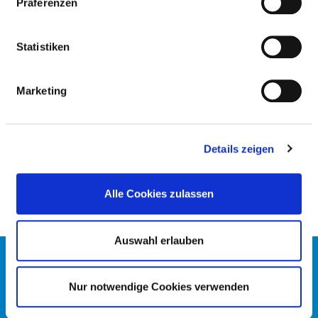
Präferenzen
PLASTISCHE GESICHTSCHIRURGIE
Statistiken
ÄRZTLICHE FACHEXPERTISE
Mund-Kiefer-Gesichtschirurgie (AQ40)
Marketing
Oralchirurgie (AQ66)
Plastische Operationen (Weiterbildungsordnung
Details zeigen
MWBO 2003 (ZF33)
Alle Cookies zulassen
Auswahl erlauben
KONTAKT
IMPRESSUM
Nur notwendige Cookies verwenden
DATENSCHUTZ
DKTIG