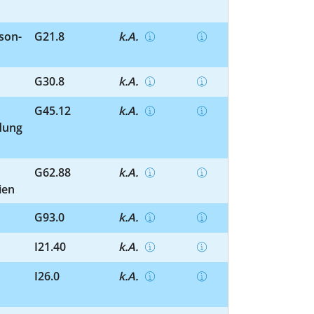
son-
G21.8
k.A.
G30.8
k.A.
G45.12
k.A.
ldung
G62.88
k.A.
ien
G93.0
k.A.
I21.40
k.A.
I26.0
k.A.