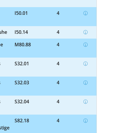
I50.01
4
Ruhe
I50.14
4
se
M80.88
4
s
S32.01
4
s
S32.03
4
s
S32.04
4
S82.18
4
stige