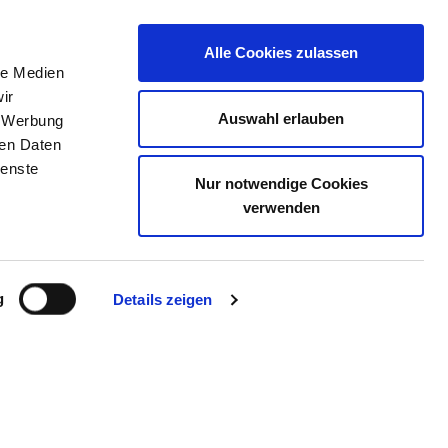
Alle Cookies zulassen
le Medien
TELLENBÖRSE
KONTAKT
IHRE MEINUNG
ir
Auswahl erlauben
, Werbung
ren Daten
ienste
Nur notwendige Cookies
CHEN WEST
verwenden
g
Details zeigen