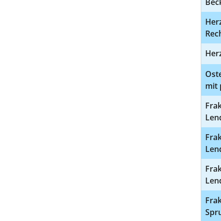
Bec
Herz
Rech
Herz
Ost
mit 
Frak
Lend
Frak
Lend
Frak
Lend
Frak
Spru