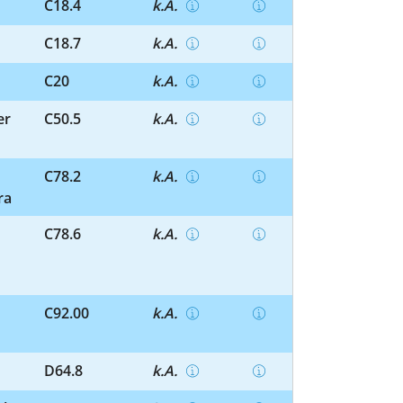
C18.4
k.A.
C18.7
k.A.
C20
k.A.
er
C50.5
k.A.
C78.2
k.A.
ra
C78.6
k.A.
C92.00
k.A.
D64.8
k.A.