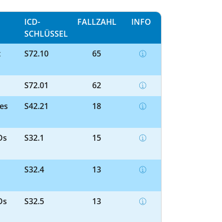
ICD-
FALLZAHL
INFO
SCHLÜSSEL
t
S72.10
65
S72.01
62
des
S42.21
18
Os
S32.1
15
S32.4
13
Os
S32.5
13