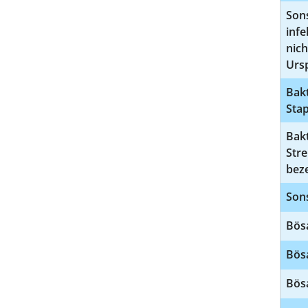
Sons
infe
nich
Urs
Bakt
Stap
Bakt
Str
beze
Sons
Bös
Bös
Bös