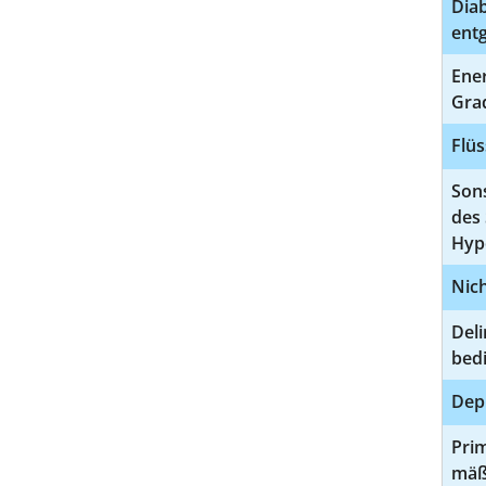
Diab
entg
Ene
Gra
Flüs
Sons
des
Hyp
Nic
Del
bedi
Depr
Pri
mäß