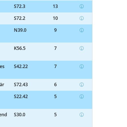
S72.3
13
S72.2
10
N39.0
9
K56.5
7
des
S42.22
7
är
S72.43
6
S22.42
5
end
S30.0
5