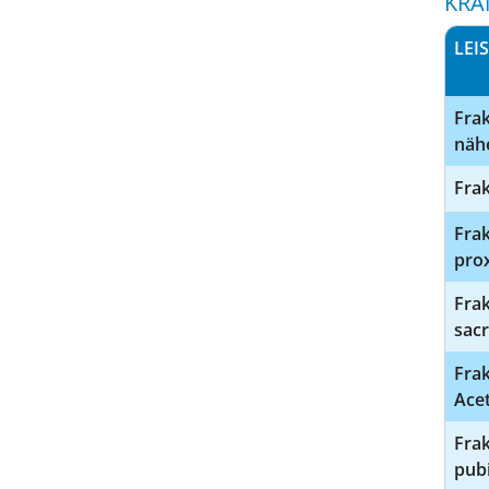
KRA
LEI
Frak
näh
Frak
Frak
pro
Frak
sac
Frak
Ace
Frak
pub