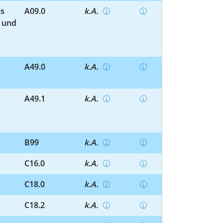
is
A09.0
k.A.
e und
A49.0
k.A.
n
A49.1
k.A.
B99
k.A.
C16.0
k.A.
C18.0
k.A.
C18.2
k.A.