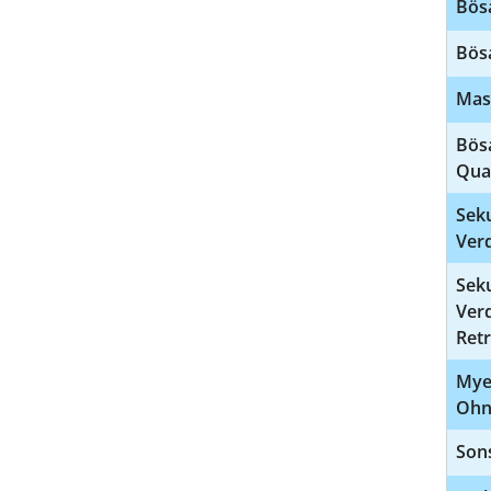
Bös
Bös
Mas
Bös
Qua
Sek
Ver
Sek
Ver
Ret
Mye
Ohn
Son