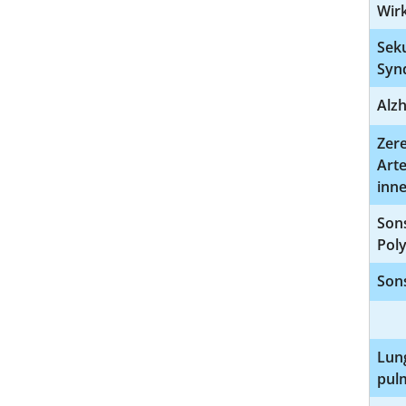
Wir
Sek
Syn
Alzh
Zer
Arte
inne
Sons
Pol
Sons
Lun
pul