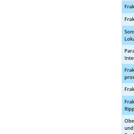
Fra
Frak
Son
Loka
Para
Inte
Frak
pro
Frak
Frak
Ripp
Obe
und