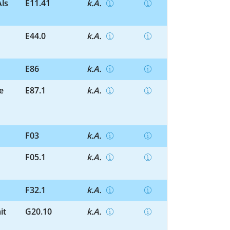
Als
E11.41
k.A.
E44.0
k.A.
E86
k.A.
e
E87.1
k.A.
F03
k.A.
n
F05.1
k.A.
F32.1
k.A.
it
G20.10
k.A.