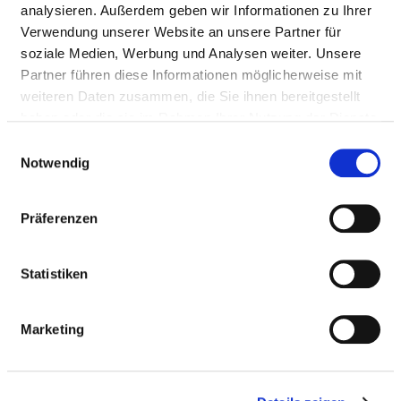
analysieren. Außerdem geben wir Informationen zu Ihrer
https://www.anregiomed.de/
Verwendung unserer Website an unsere Partner für
soziale Medien, Werbung und Analysen weiter. Unsere
Weitere Standorte
Partner führen diese Informationen möglicherweise mit
weiteren Daten zusammen, die Sie ihnen bereitgestellt
haben oder die sie im Rahmen Ihrer Nutzung der Dienste
BASIS-INFOS
gesammelt haben.
Einwilligungsauswahl
Notwendig
Anzahl Betten: 360
Präferenzen
Anzahl der Fachabteilungen: 16
Vollstationäre Fallzahl: 14.185
Statistiken
Teilstationäre Fallzahl: 240
Ambulante Fallzahl: 3.601
Marketing
Krankenhausträger: ANregiomed gKU, AöR:
Gemeinsames Kommunalunternehmen der