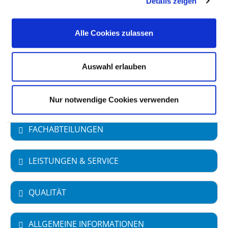
Details zeigen
Stadt Ansbach und des Landkreises
Ansbach
Art des Trägers: öffentlich
Alle Cookies zulassen
Akademisches Lehrkrankenhaus
Auswahl erlauben
Universitätsklinikum der Julius-
Maximilians Universität Würzburg
Nur notwendige Cookies verwenden
FACHABTEILUNGEN
LEISTUNGEN & SERVICE
QUALITÄT
ALLGEMEINE INFORMATIONEN