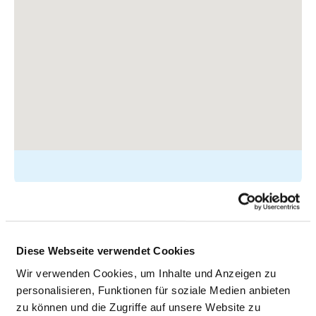
Escherichstraße 1
91522 Ansbach
Diese Webseite verwendet Cookies
Tel.:
0981-4840
Wir verwenden Cookies, um Inhalte und Anzeigen zu
Mail:
ed.demoigerna@ofni
personalisieren, Funktionen für soziale Medien anbieten
zu können und die Zugriffe auf unsere Website zu
Anfahrt