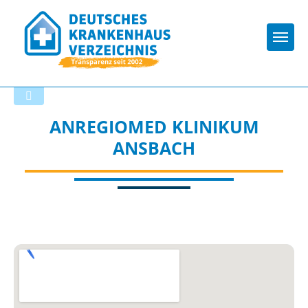
Togg
Zurück zu den Suchergebnissen
ANREGIOMED KLINIKUM
ANSBACH