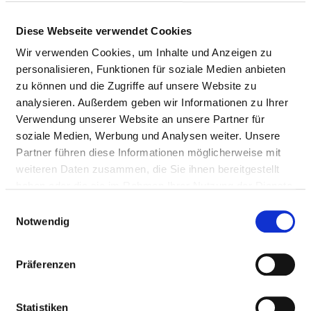
Diese Webseite verwendet Cookies
QUALITÄTSMANAGEMENT
Wir verwenden Cookies, um Inhalte und Anzeigen zu
VERANTWORTLICHE PERSON
personalisieren, Funktionen für soziale Medien anbieten
zu können und die Zugriffe auf unsere Website zu
analysieren. Außerdem geben wir Informationen zu Ihrer
Frau Carolin Brüning-Zeugner
Verwendung unserer Website an unsere Partner für
Prozess- und Qualitätsmanagerin
soziale Medien, Werbung und Analysen weiter. Unsere
Partner führen diese Informationen möglicherweise mit
Kahlhorststr. 33
weiteren Daten zusammen, die Sie ihnen bereitgestellt
23562 Lübeck
haben oder die sie im Rahmen Ihrer Nutzung der Dienste
gesammelt haben.
Tel.:
04561 -611-5626
Einwilligungsauswahl
Notwendig
Mail:
ed.soema@rengueZ-gnineurB.niloraC
Präferenzen
LENKUNGSGREMIUM
Statistiken