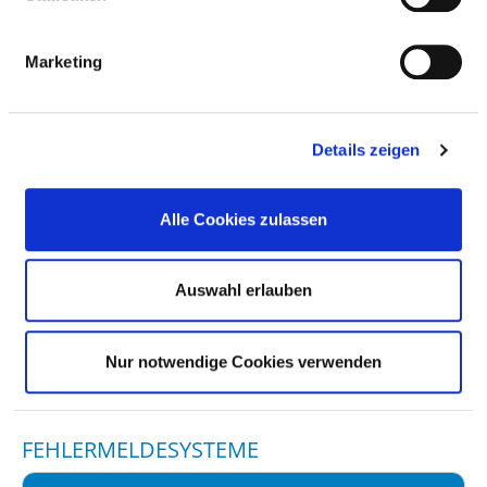
RISIKOMANAGEMENT
Marketing
VERANTWORTLICHE PERSON
Details zeigen
LENKUNGSGREMIUM
Alle Cookies zulassen
INSTRUMENTE UND MASSNAHMEN IM R
Auswahl erlauben
ISIKOMANAGEMENT
INSTRUMENTE UND MASSNAHMEN
Nur notwendige Cookies verwenden
FEHLERMELDESYSTEME