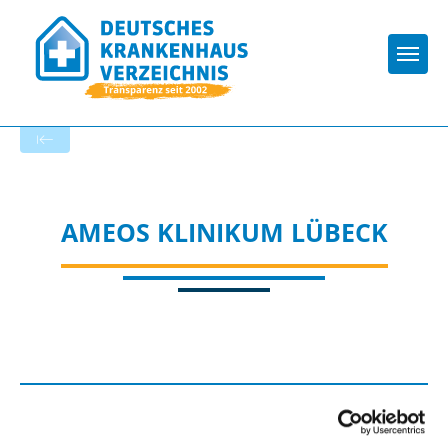
Togg
Zur Krankenhaus-Startseite
AMEOS KLINIKUM LÜBECK
UMGANG MIT RISIKEN IN DER
PATIENTENVERSORGUNG