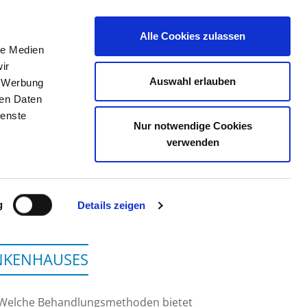
Alle Cookies zulassen
le Medien
TELLENBÖRSE
KONTAKT
IHRE MEINUNG
ir
Auswahl erlauben
, Werbung
ren Daten
ienste
Nur notwendige Cookies
LÜBECK
verwenden
g
Details zeigen
ANKENHAUSES
 Welche Behandlungsmethoden bietet