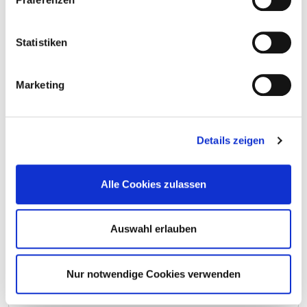
Personal in Psychiatrie und
Psychosomatik
Statistiken
Diplom-Psychologen und Diplom-Psychologinnen
Berufsgruppe
Anzahl
Erläuterung
Marketing
Anzahl (gesamt)
0,00
Personal mit direktem
0,00
Details zeigen
Beschäftigungsverhältnis
Personal ohne direktes
0,00
Alle Cookies zulassen
Beschäftigungsverhältnis
Personal in der ambulanten
0,00
Auswahl erlauben
Versorgung
Personal in der stationären
0,00
Nur notwendige Cookies verwenden
Versorgung