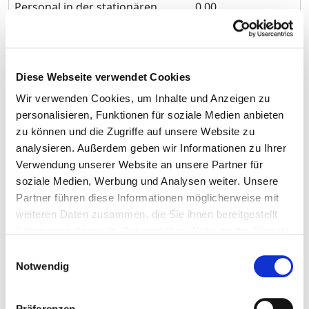
Personal in der stationären
0,00
Versorgung
Masseur / Medizinischer Bademeister und Masseurin /
Medizinische Bademeisterin
Diese Webseite verwendet Cookies
Physiotherapeut und Physiotherapeutin
Wir verwenden Cookies, um Inhalte und Anzeigen zu
Diplom-Psychologe und Diplom-Psychologin
personalisieren, Funktionen für soziale Medien anbieten
Personal mit Zusatzqualifikation im Wundmanagement
zu können und die Zugriffe auf unsere Website zu
Personal mit Zusatzqualifikation nach Bobath oder
analysieren. Außerdem geben wir Informationen zu Ihrer
Vojta
Verwendung unserer Website an unsere Partner für
Personal mit Weiterbildung zum Diabetesberater / zur
soziale Medien, Werbung und Analysen weiter. Unsere
Diabetesberaterin
Partner führen diese Informationen möglicherweise mit
Medizinisch-technischer Laboratoriumsassistent und
weiteren Daten zusammen, die Sie ihnen bereitgestellt
Medizinisch-technische Laboratoriumsassistentin
haben oder die sie im Rahmen Ihrer Nutzung der Dienste
(MTLA)
gesammelt haben.
Einwilligungsauswahl
Medizinisch-technischer Radiologieassistent und
Notwendig
Medizinisch-technische Radiologieassistentin (MTRA)
Ausgewähltes therapeutisches
Präferenzen