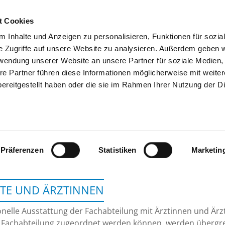
t Cookies
 Inhalte und Anzeigen zu personalisieren, Funktionen für sozia
SUCHEN
TIPPS & HILFE
DAS DKV
S
e Zugriffe auf unsere Website zu analysieren. Außerdem geben w
rwendung unserer Website an unsere Partner für soziale Medien
re Partner führen diese Informationen möglicherweise mit weite
ereitgestellt haben oder die sie im Rahmen Ihrer Nutzung der D
KREISKRANKENHAUS D
Präferenzen
Statistiken
Marketin
TE UND ÄRZTINNEN
nelle Ausstattung der Fachabteilung mit Ärztinnen und Ärzt
 Fachabteilung zugeordnet werden können, werden übergrei