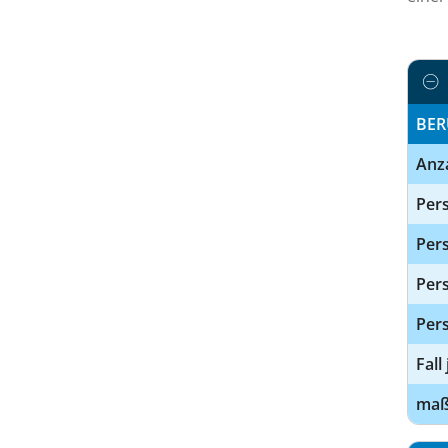
BER
Anz
Pers
Pers
Per
Pers
Fall
maßg