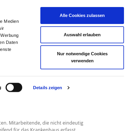
Alle Cookies zulassen
le Medien
TELLENBÖRSE
KONTAKT
IHRE MEINUNG
ir
Auswahl erlauben
, Werbung
ren Daten
ienste
Nur notwendige Cookies
EMMIN GMBH
verwenden
g
Details zeigen
en. Mitarbeitende, die nicht eindeutig
fend für das Krankenhaus erfasst.