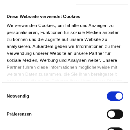
Diese Webseite verwendet Cookies
Wir verwenden Cookies, um Inhalte und Anzeigen zu
personalisieren, Funktionen für soziale Medien anbieten
zu können und die Zugriffe auf unsere Website zu
analysieren. Außerdem geben wir Informationen zu Ihrer
Verwendung unserer Website an unsere Partner für
soziale Medien, Werbung und Analysen weiter. Unsere
Partner führen diese Informationen möglicherweise mit
weiteren Daten zusammen, die Sie ihnen bereitgestellt
Luisenstraße 23
haben oder die sie im Rahmen Ihrer Nutzung der Dienste
37269 Eschwege
gesammelt haben.
Einwilligungsauswahl
Tel.:
05624-600
Notwendig
Mail:
ed.nessehruk-sotiv@ofni
Präferenzen
Anfahrt
https://www.vitos.de/gesellschaften/vitos-kurhesse...