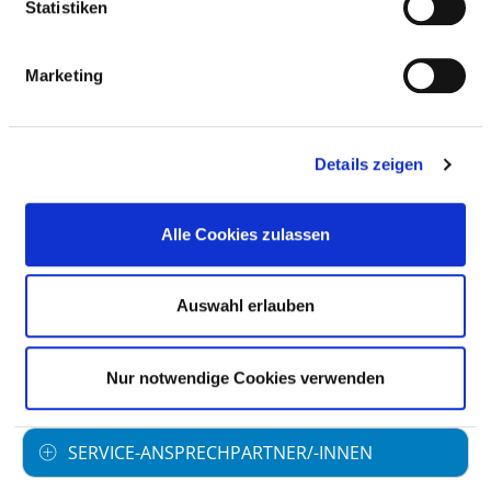
Statistiken
Marketing
BASIS-INFOS
Anzahl der Fachabteilungen: 1
Details zeigen
Vollstationäre Fallzahl: 44
Alle Cookies zulassen
Teilstationäre Fallzahl: 44
Krankenhausträger: Vitos Kurhessen
Auswahl erlauben
gemeinnützige GmbH
Art des Trägers: öffentlich
Nur notwendige Cookies verwenden
SERVICE-ANSPRECHPARTNER/-INNEN