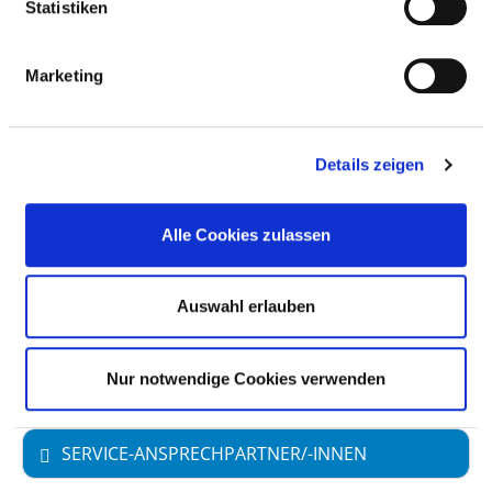
Statistiken
Marketing
BASIS-INFOS
Anzahl der Fachabteilungen: 1
Details zeigen
Vollstationäre Fallzahl: 44
Alle Cookies zulassen
Teilstationäre Fallzahl: 44
Krankenhausträger: Vitos Kurhessen
Auswahl erlauben
gemeinnützige GmbH
Art des Trägers: öffentlich
Nur notwendige Cookies verwenden
SERVICE-ANSPRECHPARTNER/-INNEN