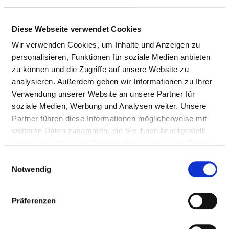
Diese Webseite verwendet Cookies
Wir verwenden Cookies, um Inhalte und Anzeigen zu
personalisieren, Funktionen für soziale Medien anbieten
zu können und die Zugriffe auf unsere Website zu
analysieren. Außerdem geben wir Informationen zu Ihrer
Verwendung unserer Website an unsere Partner für
soziale Medien, Werbung und Analysen weiter. Unsere
Partner führen diese Informationen möglicherweise mit
weiteren Daten zusammen, die Sie ihnen bereitgestellt
Luisenstraße 23
haben oder die sie im Rahmen Ihrer Nutzung der Dienste
37269 Eschwege
gesammelt haben.
Einwilligungsauswahl
Tel.:
05624-600
Notwendig
Mail:
ed.nessehruk-sotiv@ofni
Präferenzen
Anfahrt
https://www.vitos.de/gesellschaften/vitos-kurhesse...