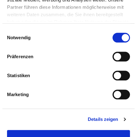
Partner führen diese Informationen möglicherweise mit
Medizinische Leistungen
weiteren Daten zusammen, die Sie ihnen bereitgestellt
Medizinisch-pflegerische Leistungen
haben oder die sie im Rahmen Ihrer Nutzung der Dienste
gesammelt haben.
Einwilligungsauswahl
Notwendig
SERVICE & AUSSTATTUNG
Präferenzen
BETTEN
Statistiken
Ein-Bett-Zimmer
Marketing
Ein-Bett-Zimmer mit eigener Nasszelle
Details zeigen
Zwei-Bett-Zimmer