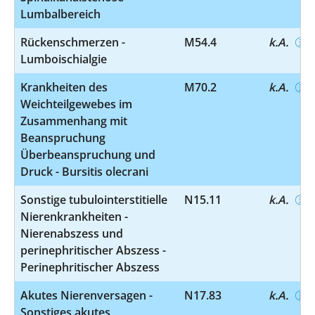
Lumbalbereich
Rückenschmerzen -
M54.4
k.A.
Lumboischialgie
Krankheiten des
M70.2
k.A.
Weichteilgewebes im
Zusammenhang mit
Beanspruchung
Überbeanspruchung und
Druck - Bursitis olecrani
Sonstige tubulointerstitielle
N15.11
k.A.
Nierenkrankheiten -
Nierenabszess und
perinephritischer Abszess -
Perinephritischer Abszess
Akutes Nierenversagen -
N17.83
k.A.
Sonstiges akutes