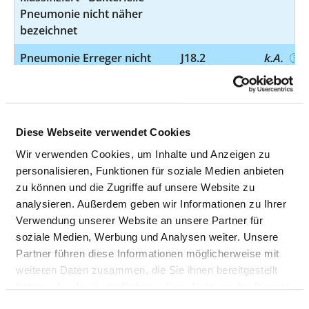
Pneumonie nicht näher
bezeichnet
Pneumonie Erreger nicht
J18.2
k.A.
näher bezeichnet -
Hypostatische Pneumonie
nicht näher bezeichnet
Diese Webseite verwendet Cookies
Akute Bronchitis - Akute
J20.9
k.A.
Bronchitis nicht näher
Wir verwenden Cookies, um Inhalte und Anzeigen zu
bezeichnet
personalisieren, Funktionen für soziale Medien anbieten
zu können und die Zugriffe auf unsere Website zu
Sonstige chronische
J44.00
k.A.
analysieren. Außerdem geben wir Informationen zu Ihrer
obstruktive
Verwendung unserer Website an unsere Partner für
Lungenkrankheit -
soziale Medien, Werbung und Analysen weiter. Unsere
Chronische obstruktive
Partner führen diese Informationen möglicherweise mit
Lungenkrankheit mit akuter
weiteren Daten zusammen, die Sie ihnen bereitgestellt
Infektion der unteren
haben oder die sie im Rahmen Ihrer Nutzung der Dienste
Atemwege - FEV1 <35 des
gesammelt haben.
Einwilligungsauswahl