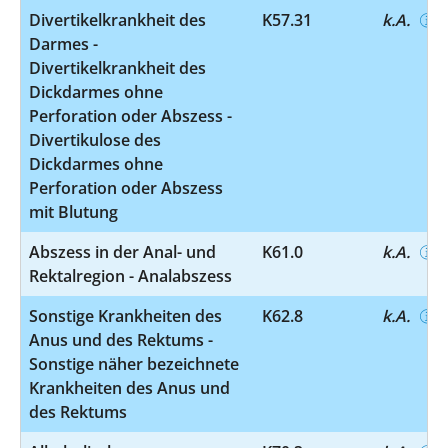
Divertikelkrankheit des
K57.31
k.A.
Darmes -
Divertikelkrankheit des
Dickdarmes ohne
Perforation oder Abszess -
Divertikulose des
Dickdarmes ohne
Perforation oder Abszess
mit Blutung
Abszess in der Anal- und
K61.0
k.A.
Rektalregion - Analabszess
Sonstige Krankheiten des
K62.8
k.A.
Anus und des Rektums -
Sonstige näher bezeichnete
Krankheiten des Anus und
des Rektums