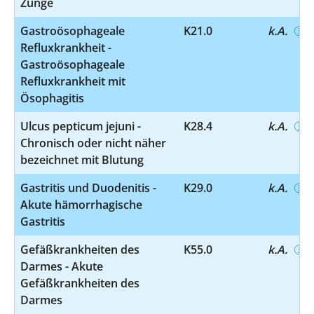
Zunge
Gastroösophageale
K21.0
k.A.
Refluxkrankheit -
Gastroösophageale
Refluxkrankheit mit
Ösophagitis
Ulcus pepticum jejuni -
K28.4
k.A.
Chronisch oder nicht näher
bezeichnet mit Blutung
Gastritis und Duodenitis -
K29.0
k.A.
Akute hämorrhagische
Gastritis
Gefäßkrankheiten des
K55.0
k.A.
Darmes - Akute
Gefäßkrankheiten des
Darmes