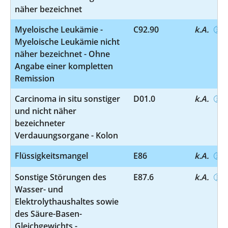
näher bezeichnet
Myeloische Leukämie -
C92.90
k.A.
Myeloische Leukämie nicht
näher bezeichnet - Ohne
Angabe einer kompletten
Remission
Carcinoma in situ sonstiger
D01.0
k.A.
und nicht näher
bezeichneter
Verdauungsorgane - Kolon
Flüssigkeitsmangel
E86
k.A.
Sonstige Störungen des
E87.6
k.A.
Wasser- und
Elektrolythaushaltes sowie
des Säure-Basen-
Gleichgewichts -