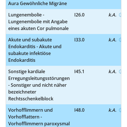
Aura Gewöhnliche Migräne
Lungenembolie -
I26.0
k.A.
Lungenembolie mit Angabe
eines akuten Cor pulmonale
Akute und subakute
I33.0
k.A.
Endokarditis - Akute und
subakute infektiöse
Endokarditis
Sonstige kardiale
I45.1
k.A.
Erregungsleitungsstörungen
- Sonstiger und nicht näher
bezeichneter
Rechtsschenkelblock
Vorhofflimmern und
I48.0
k.A.
Vorhofflattern -
Vorhofflimmern paroxysmal