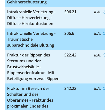
Gehirnerschütterung
Intrakranielle Verletzung -
S06.21
k.A.
Diffuse Hirnverletzung -
Diffuse Hirnkontusionen
Intrakranielle Verletzung -
S06.6
k.A.
Traumatische
subarachnoidale Blutung
Fraktur der Rippen des
S22.42
k.A.
Sternums und der
Brustwirbelsäule -
Rippenserienfraktur - Mit
Beteiligung von zwei Rippen
Fraktur im Bereich der
S42.22
k.A.
Schulter und des
Oberarmes - Fraktur des
proximalen Endes des