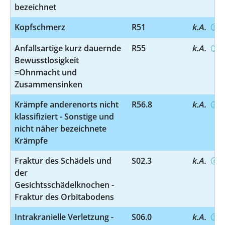
bezeichnet
Kopfschmerz
R51
k.A.
Anfallsartige kurz dauernde
R55
k.A.
Bewusstlosigkeit
=Ohnmacht und
Zusammensinken
Krämpfe anderenorts nicht
R56.8
k.A.
klassifiziert - Sonstige und
nicht näher bezeichnete
Krämpfe
Fraktur des Schädels und
S02.3
k.A.
der
Gesichtsschädelknochen -
Fraktur des Orbitabodens
Intrakranielle Verletzung -
S06.0
k.A.