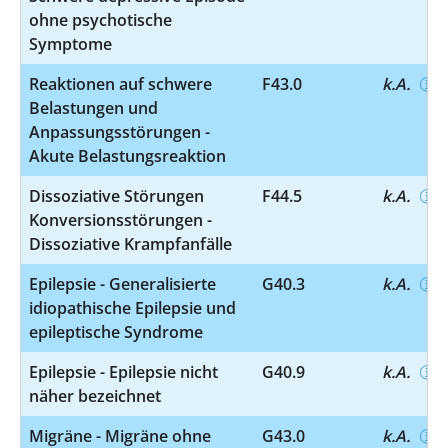
ohne psychotische
Symptome
Reaktionen auf schwere
F43.0
k.A.
Belastungen und
Anpassungsstörungen -
Akute Belastungsreaktion
Dissoziative Störungen
F44.5
k.A.
Konversionsstörungen -
Dissoziative Krampfanfälle
Epilepsie - Generalisierte
G40.3
k.A.
idiopathische Epilepsie und
epileptische Syndrome
Epilepsie - Epilepsie nicht
G40.9
k.A.
näher bezeichnet
Migräne - Migräne ohne
G43.0
k.A.