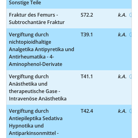
Sonstige Teile
Fraktur des Femurs -
S72.2
k.A.
Subtrochantäre Fraktur
Vergiftung durch
T39.1
k.A.
nichtopioidhaltige
Analgetika Antipyretika und
Antirheumatika - 4-
Aminophenol-Derivate
Vergiftung durch
T41.1
k.A.
Anästhetika und
therapeutische Gase -
Intravenöse Anästhetika
Vergiftung durch
T42.4
k.A.
Antiepileptika Sedativa
Hypnotika und
Antiparkinsonmittel -