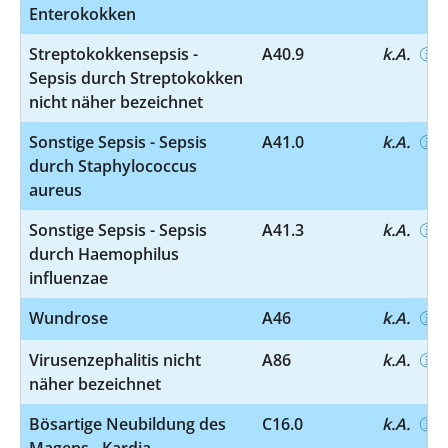
Enterokokken
Streptokokkensepsis -
A40.9
k.A.
Sepsis durch Streptokokken
nicht näher bezeichnet
Sonstige Sepsis - Sepsis
A41.0
k.A.
durch Staphylococcus
aureus
Sonstige Sepsis - Sepsis
A41.3
k.A.
durch Haemophilus
influenzae
Wundrose
A46
k.A.
Virusenzephalitis nicht
A86
k.A.
näher bezeichnet
Bösartige Neubildung des
C16.0
k.A.
Magens - Kardia