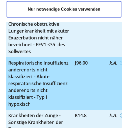
Sonstige chronische
J44.10
k.A.
Nur notwendige Cookies verwenden
obstruktive
Lungenkrankheit -
Chronische obstruktive
Lungenkrankheit mit akuter
Exazerbation nicht näher
bezeichnet - FEV1 <35 des
Sollwertes
Respiratorische Insuffizienz
J96.00
k.A.
anderenorts nicht
klassifiziert - Akute
respiratorische Insuffizienz
anderenorts nicht
klassifiziert - Typ I
hypoxisch
Krankheiten der Zunge -
K14.8
k.A.
Sonstige Krankheiten der