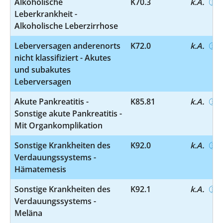
Alkoholische
K70.3
k.A.
Leberkrankheit -
Alkoholische Leberzirrhose
Leberversagen anderenorts
K72.0
k.A.
nicht klassifiziert - Akutes
und subakutes
Leberversagen
Akute Pankreatitis -
K85.81
k.A.
Sonstige akute Pankreatitis -
Mit Organkomplikation
Sonstige Krankheiten des
K92.0
k.A.
Verdauungssystems -
Hämatemesis
Sonstige Krankheiten des
K92.1
k.A.
Verdauungssystems -
Meläna