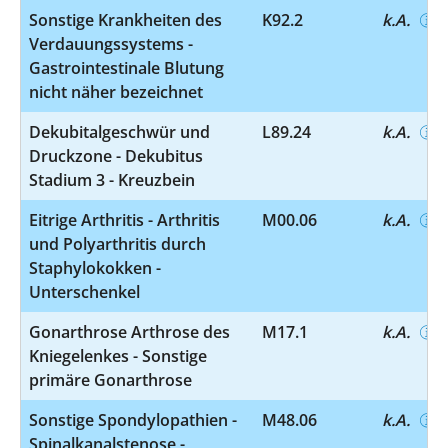
Sonstige Krankheiten des
K92.2
k.A.
Verdauungssystems -
Gastrointestinale Blutung
nicht näher bezeichnet
Dekubitalgeschwür und
L89.24
k.A.
Druckzone - Dekubitus
Stadium 3 - Kreuzbein
Eitrige Arthritis - Arthritis
M00.06
k.A.
und Polyarthritis durch
Staphylokokken -
Unterschenkel
Gonarthrose Arthrose des
M17.1
k.A.
Kniegelenkes - Sonstige
primäre Gonarthrose
Sonstige Spondylopathien -
M48.06
k.A.
Spinalkanalstenose -