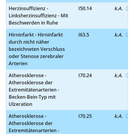
Herzinsuffizienz -
I50.14
k.A.
Linksherzinsuffizienz - Mit
Beschwerden in Ruhe
Hirninfarkt - Hirninfarkt
I63.5
k.A.
durch nicht näher
bezeichneten Verschluss
oder Stenose zerebraler
Arterien
Atherosklerose -
I70.24
k.A.
Atherosklerose der
Extremitätenarterien -
Becken-Bein-Typ mit
Ulzeration
Atherosklerose -
I70.25
k.A.
Atherosklerose der
Extremitätenarterien -