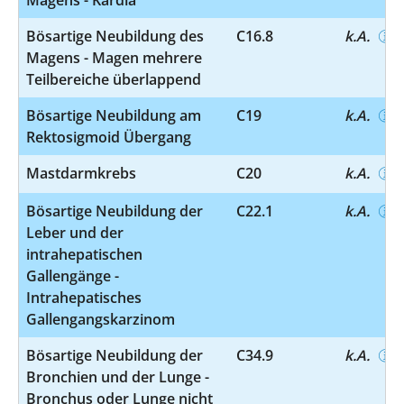
Bösartige Neubildung des
C16.8
k.A.
Magens - Magen mehrere
Teilbereiche überlappend
Bösartige Neubildung am
C19
k.A.
Rektosigmoid Übergang
Mastdarmkrebs
C20
k.A.
Bösartige Neubildung der
C22.1
k.A.
Leber und der
intrahepatischen
Gallengänge -
Intrahepatisches
Gallengangskarzinom
Bösartige Neubildung der
C34.9
k.A.
Bronchien und der Lunge -
Bronchus oder Lunge nicht