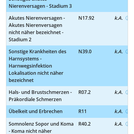
Nierenversagen - Stadium 3
Akutes Nierenversagen -
N17.92
k.A.
Akutes Nierenversagen
nicht näher bezeichnet -
Stadium 2
Sonstige Krankheiten des
N39.0
k.A.
Harnsystems -
Harnwegsinfektion
Lokalisation nicht näher
bezeichnet
Hals- und Brustschmerzen -
R07.2
k.A.
Präkordiale Schmerzen
Übelkeit und Erbrechen
R11
k.A.
Somnolenz Sopor und Koma
R40.2
k.A.
- Koma nicht näher