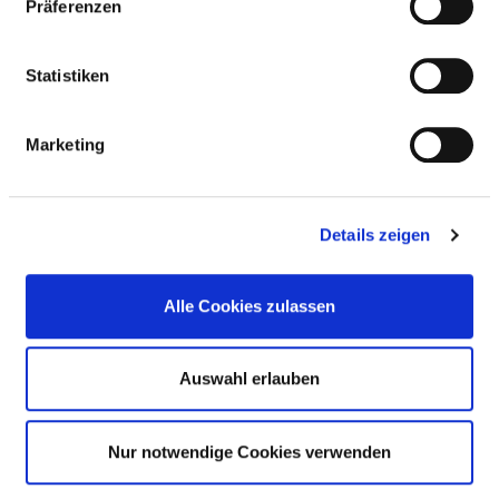
Präferenzen
Hygienefachkraft (PQ13)
Statistiken
Notfallpflege (PQ12)
Diplom (PQ02)
Marketing
Pflege in der Endoskopie (PQ18)
Schmerzmanagement (ZP14)
Details zeigen
Diabetes (ZP03)
Alle Cookies zulassen
Qualitätsmanagement (ZP13)
Stomamanagement (ZP15)
Auswahl erlauben
Endoskopie / Funktionsdiagnostik (ZP04)
Wundmanagement (ZP16)
Nur notwendige Cookies verwenden
Deeskalationstraining (ZP24)