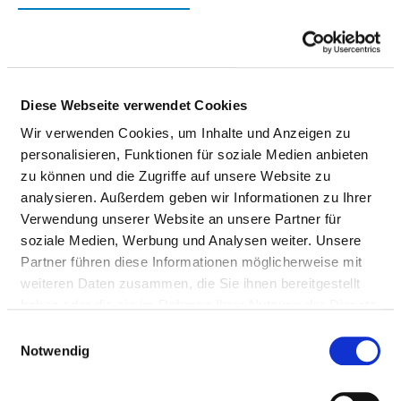
PFLEGERISCHE FACHEXPERTISE
Hygienebeauftragte in der Pflege (PQ14)
Diese Webseite verwendet Cookies
Familien Gesundheits- und Kinderkrankenpflege
Wir verwenden Cookies, um Inhalte und Anzeigen zu
(PQ15)
personalisieren, Funktionen für soziale Medien anbieten
zu können und die Zugriffe auf unsere Website zu
Pflege in der Onkologie (PQ07)
analysieren. Außerdem geben wir Informationen zu Ihrer
Intensiv- und Anästhesiepflege (PQ04)
Verwendung unserer Website an unsere Partner für
soziale Medien, Werbung und Analysen weiter. Unsere
Master (PQ06)
Partner führen diese Informationen möglicherweise mit
weiteren Daten zusammen, die Sie ihnen bereitgestellt
Bachelor (PQ01)
haben oder die sie im Rahmen Ihrer Nutzung der Dienste
Praxisanleitung (PQ20)
gesammelt haben.
Einwilligungsauswahl
Notwendig
Leitung einer Station / eines Bereiches (PQ05)
Pflege im Operationsdienst (PQ08)