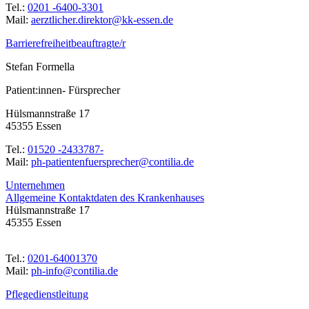
Tel.:
0201 -6400-3301
Mail:
ed.nesse-kk@rotkerid.rehciltzrea
Barrierefreiheitbeauftragte/r
Stefan Formella
Patient:innen- Fürsprecher
Hülsmannstraße 17
45355 Essen
Tel.:
01520 -2433787-
Mail:
ed.ailitnoc@rehcerpsreufnetneitap-hp
Unternehmen
Allgemeine Kontaktdaten des Krankenhauses
Hülsmannstraße 17
45355 Essen
Tel.:
0201-64001370
Mail:
ed.ailitnoc@ofni-hp
Pflegedienstleitung