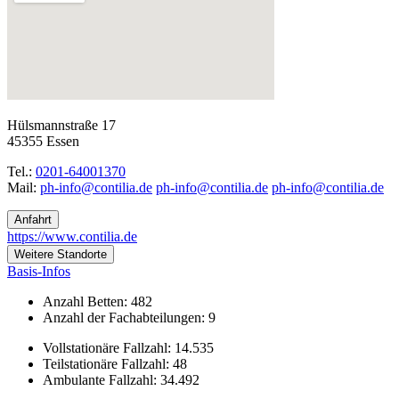
Hülsmannstraße 17
45355 Essen
Tel.:
0201-64001370
Mail:
ed.ailitnoc@ofni-hp
ed.ailitnoc@ofni-hp
ed.ailitnoc@ofni-hp
Anfahrt
https://www.contilia.de
Weitere Standorte
Basis-Infos
Anzahl Betten: 482
Anzahl der Fachabteilungen: 9
Vollstationäre Fallzahl: 14.535
Teilstationäre Fallzahl: 48
Ambulante Fallzahl: 34.492