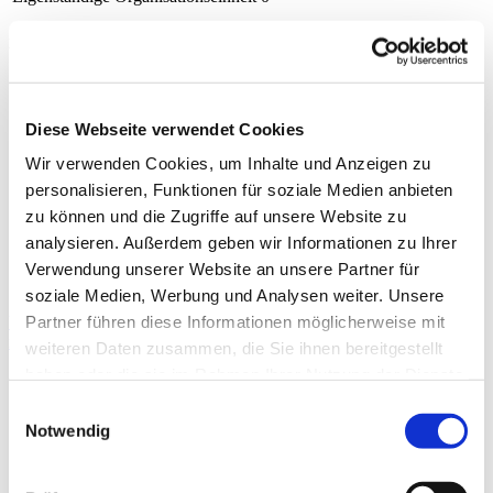
Mindestanforderungen an die Prozessqualität
Tage der
Mindestanforderung
Nichterfüllung
Diese Webseite verwendet Cookies
SOP Operationsverfahren
0
SOP Perioperative Planung
0
Wir verwenden Cookies, um Inhalte und Anzeigen zu
SOP Einwilligungsfähigkeit
0
personalisieren, Funktionen für soziale Medien anbieten
SOP Umgang mit Gerinnungshemmern
0
zu können und die Zugriffe auf unsere Website zu
SOP Ortho-geriatrische Versorgung
0
analysieren. Außerdem geben wir Informationen zu Ihrer
SOP Physiotherapeutische Maßnahmen
0
Verwendung unserer Website an unsere Partner für
SOP Patientenorientiertes
0
soziale Medien, Werbung und Analysen weiter. Unsere
Blutmanagement
Umsetzung Fortbildung
Partner führen diese Informationen möglicherweise mit
nach § 136b Absatz 1 Satz 1 Nummer 1 SGB V
weiteren Daten zusammen, die Sie ihnen bereitgestellt
Anzahl
Gruppe
haben oder die sie im Rahmen Ihrer Nutzung der Dienste
Fachärztinnen und Fachärzte, psychologische
gesammelt haben.
Einwilligungsauswahl
Psychotherapeutinnen und Psychotherapeuten sowie
48
Kinder- und Jugendlichenpsychotherapeutinnen und -
Notwendig
psychotherapeuten, die der Fortbildungspflicht*
unterliegen
Anzahl derjenigen Fachärztinnen und Fachärzte aus Nr. 1,