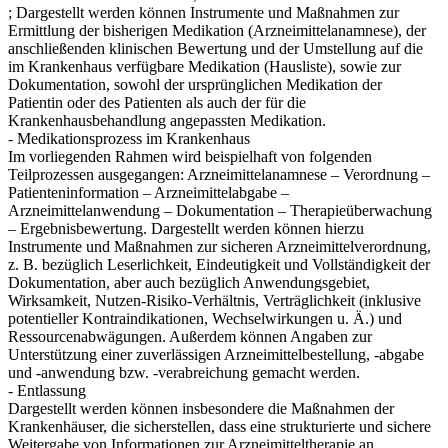
; Dargestellt werden können Instrumente und Maßnahmen zur
Ermittlung der bisherigen Medikation (Arzneimittelanamnese), der
anschließenden klinischen Bewertung und der Umstellung auf die
im Krankenhaus verfügbare Medikation (Hausliste), sowie zur
Dokumentation, sowohl der ursprünglichen Medikation der
Patientin oder des Patienten als auch der für die
Krankenhausbehandlung angepassten Medikation.
- Medikationsprozess im Krankenhaus
Im vorliegenden Rahmen wird beispielhaft von folgenden
Teilprozessen ausgegangen: Arzneimittelanamnese – Verordnung –
Patienteninformation – Arzneimittelabgabe –
Arzneimittelanwendung – Dokumentation – Therapieüberwachung
– Ergebnisbewertung. Dargestellt werden können hierzu
Instrumente und Maßnahmen zur sicheren Arzneimittelverordnung,
z. B. bezüglich Leserlichkeit, Eindeutigkeit und Vollständigkeit der
Dokumentation, aber auch bezüglich Anwendungsgebiet,
Wirksamkeit, Nutzen-Risiko-Verhältnis, Verträglichkeit (inklusive
potentieller Kontraindikationen, Wechselwirkungen u. Ä.) und
Ressourcenabwägungen. Außerdem können Angaben zur
Unterstützung einer zuverlässigen Arzneimittelbestellung, -abgabe
und -anwendung bzw. -verabreichung gemacht werden.
- Entlassung
Dargestellt werden können insbesondere die Maßnahmen der
Krankenhäuser, die sicherstellen, dass eine strukturierte und sichere
Weitergabe von Informationen zur Arzneimitteltherapie an