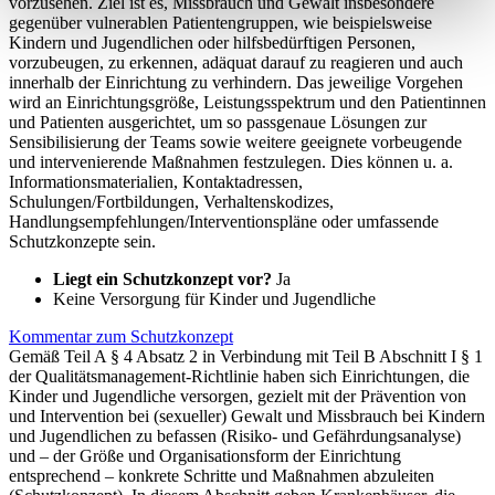
vorzusehen. Ziel ist es, Missbrauch und Gewalt insbesondere
gegenüber vulnerablen Patientengruppen, wie beispielsweise
Kindern und Jugendlichen oder hilfsbedürftigen Personen,
vorzubeugen, zu erkennen, adäquat darauf zu reagieren und auch
innerhalb der Einrichtung zu verhindern. Das jeweilige Vorgehen
wird an Einrichtungsgröße, Leistungsspektrum und den Patientinnen
und Patienten ausgerichtet, um so passgenaue Lösungen zur
Sensibilisierung der Teams sowie weitere geeignete vorbeugende
und intervenierende Maßnahmen festzulegen. Dies können u. a.
Informationsmaterialien, Kontaktadressen,
Schulungen/Fortbildungen, Verhaltenskodizes,
Handlungsempfehlungen/Interventionspläne oder umfassende
Schutzkonzepte sein.
Liegt ein Schutzkonzept vor?
Ja
Keine Versorgung für Kinder und Jugendliche
Kommentar zum Schutzkonzept
Gemäß Teil A § 4 Absatz 2 in Verbindung mit Teil B Abschnitt I § 1
der Qualitätsmanagement-Richtlinie haben sich Einrichtungen, die
Kinder und Jugendliche versorgen, gezielt mit der Prävention von
und Intervention bei (sexueller) Gewalt und Missbrauch bei Kindern
und Jugendlichen zu befassen (Risiko- und Gefährdungsanalyse)
und – der Größe und Organisationsform der Einrichtung
entsprechend – konkrete Schritte und Maßnahmen abzuleiten