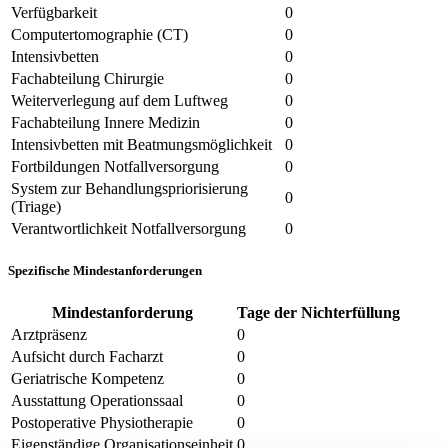
Verfügbarkeit
0
Computertomographie (CT)
0
Intensivbetten
0
Fachabteilung Chirurgie
0
Weiterverlegung auf dem Luftweg
0
Fachabteilung Innere Medizin
0
Intensivbetten mit Beatmungsmöglichkeit
0
Fortbildungen Notfallversorgung
0
System zur Behandlungspriorisierung
0
(Triage)
Verantwortlichkeit Notfallversorgung
0
Spezifische Mindestanforderungen
Mindestanforderung
Tage der Nichterfüllung
Arztpräsenz
0
Aufsicht durch Facharzt
0
Geriatrische Kompetenz
0
Ausstattung Operationssaal
0
Postoperative Physiotherapie
0
Eigenständige Organisationseinheit
0