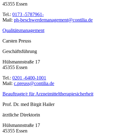
45355 Essen
Tel.:
0173 -5787961-
Mail:
ed.ailitnoc@tnemeganamedrewhcseb-hp
Qualitätsmanagement
Carsten Preuss
Geschäftsführung
Hülsmannstraße 17
45355 Essen
Tel.:
0201 -6400-1001
Mail:
ed.ailitnoc@ssuerp.c
Beauftragte/r für Arzneimitteltherapiesicherheit
Prof. Dr. med Birgit Hailer
ärztliche Direktorin
Hülsmannstraße 17
45355 Essen